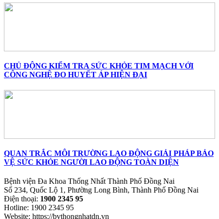
CHỦ ĐỘNG KIỂM TRA SỨC KHỎE TIM MẠCH VỚI
CÔNG NGHỆ ĐO HUYẾT ÁP HIỆN ĐẠI
QUAN TRẮC MÔI TRƯỜNG LAO ĐỘNG GIẢI PHÁP BẢO
VỆ SỨC KHỎE NGƯỜI LAO ĐỘNG TOÀN DIỆN
Bệnh viện Đa Khoa Thống Nhất Thành Phố Đồng Nai
Số 234, Quốc Lộ 1, Phường Long Bình, Thành Phố Đồng Nai
Điện thoại
:
1900 2345 95
Hotline
: 1900 2345 95
Website
: https://bvthongnhatdn.vn