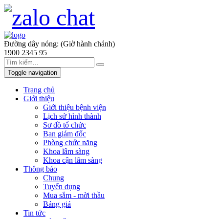
Đường dây nóng: (Giờ hành chánh)
1900 2345 95
Toggle navigation
Trang chủ
Giới thiệu
Giới thiệu bệnh viện
Lịch sử hình thành
Sơ đồ tổ chức
Ban giám đốc
Phòng chức năng
Khoa lâm sàng
Khoa cận lâm sàng
Thông báo
Chung
Tuyển dụng
Mua sắm - mời thầu
Bảng giá
Tin tức