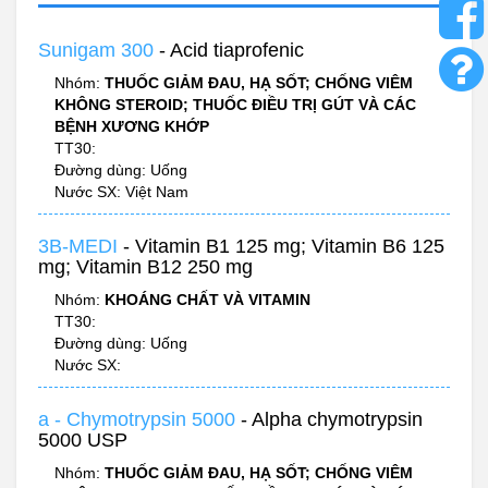
Sunigam 300
- Acid tiaprofenic
Nhóm:
THUỐC GIẢM ĐAU, HẠ SỐT; CHỐNG VIÊM
KHÔNG STEROID; THUỐC ĐIỀU TRỊ GÚT VÀ CÁC
BỆNH XƯƠNG KHỚP
TT30:
Đường dùng: Uống
Nước SX: Việt Nam
3B-MEDI
- Vitamin B1 125 mg; Vitamin B6 125
mg; Vitamin B12 250 mg
Nhóm:
KHOÁNG CHẤT VÀ VITAMIN
TT30:
Đường dùng: Uống
Nước SX:
a - Chymotrypsin 5000
- Alpha chymotrypsin
5000 USP
Nhóm:
THUỐC GIẢM ĐAU, HẠ SỐT; CHỐNG VIÊM