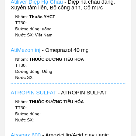
Atiliver Diệp Hạ Châu
- Diệp hạ châu đắng,
Xuyên tâm liên, Bồ công anh, Cỏ mực
Nhóm:
Thuốc YHCT
TT30:
Đường dùng: uống
Nước SX: Việt Nam
AtiMezon inj
- Omeprazol 40 mg
Nhóm:
THUỐC ĐƯỜNG TIÊU HÓA
TT30:
Đường dùng: Uống
Nước SX:
ATROPIN SULFAT
- ATROPIN SULFAT
Nhóm:
THUỐC ĐƯỜNG TIÊU HÓA
TT30:
Đường dùng:
Nước SX:
Atsypax 600
- Amoxicillin/Acid clavulanic