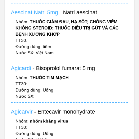
Aescinat Natri 5mg
- Natri aescinat
Nhóm:
THUỐC GIẢM ĐAU, HẠ SỐT; CHỐNG VIÊM
KHÔNG STEROID; THUỐC ĐIỀU TRỊ GÚT VÀ CÁC
BỆNH XƯƠNG KHỚP
TT30:
Đường dùng: tiêm
Nước SX: Việt Nam
Agicardi
- Bisoprolol fumarat 5 mg
Nhóm:
THUỐC TIM MẠCH
TT30:
Đường dùng: Uống
Nước SX:
Agicarvir
- Entecavir monohydrate
Nhóm:
nhóm kháng virus
TT30:
Đường dùng: Uống