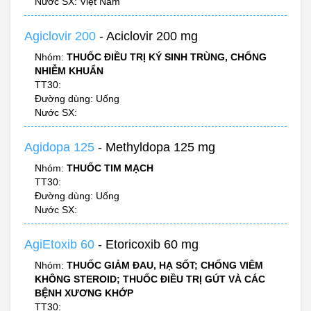
Nước SX: Việt Nam
Agiclovir 200
- Aciclovir 200 mg
Nhóm:
THUỐC ĐIỀU TRỊ KÝ SINH TRÙNG, CHỐNG
NHIỄM KHUẨN
TT30:
Đường dùng: Uống
Nước SX:
Agidopa 125
- Methyldopa 125 mg
Nhóm:
THUỐC TIM MẠCH
TT30:
Đường dùng: Uống
Nước SX:
AgiEtoxib 60
- Etoricoxib 60 mg
Nhóm:
THUỐC GIẢM ĐAU, HẠ SỐT; CHỐNG VIÊM
KHÔNG STEROID; THUỐC ĐIỀU TRỊ GÚT VÀ CÁC
BỆNH XƯƠNG KHỚP
TT30: