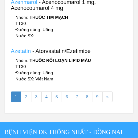
Azenmarol
- Acenocoumarol 1 mg,
Acenocoumarol 4 mg
Nhóm:
THUỐC TIM MẠCH
TT30:
Đường dùng: Uống
Nước SX:
Azetatin
- Atorvastatin/Ezetimibe
Nhóm:
THUỐC RỐI LOẠN LIPID MÁU
TT30:
Đường dùng: Uống
Nước SX: Việt Nam
1
2
3
4
5
6
7
8
9
»
BỆNH VIỆN ĐK THỐNG NHẤT - ĐỒNG NAI