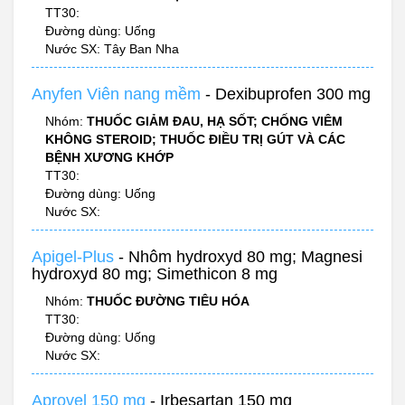
TT30:
Đường dùng: Uống
Nước SX: Tây Ban Nha
Anyfen Viên nang mềm
- Dexibuprofen 300 mg
Nhóm:
THUỐC GIẢM ĐAU, HẠ SỐT; CHỐNG VIÊM
KHÔNG STEROID; THUỐC ĐIỀU TRỊ GÚT VÀ CÁC
BỆNH XƯƠNG KHỚP
TT30:
Đường dùng: Uống
Nước SX:
Apigel-Plus
- Nhôm hydroxyd 80 mg; Magnesi
hydroxyd 80 mg; Simethicon 8 mg
Nhóm:
THUỐC ĐƯỜNG TIÊU HÓA
TT30:
Đường dùng: Uống
Nước SX:
Aprovel 150 mg
- Irbesartan 150 mg