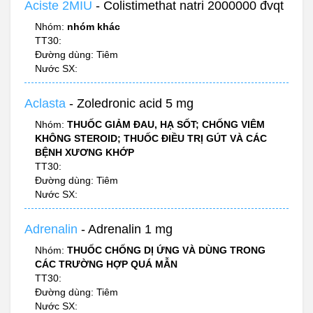
Aciste 2MIU
- Colistimethat natri 2000000 đvqt
Nhóm:
nhóm khác
TT30:
Đường dùng: Tiêm
Nước SX:
Aclasta
- Zoledronic acid 5 mg
Nhóm:
THUỐC GIẢM ĐAU, HẠ SỐT; CHỐNG VIÊM
KHÔNG STEROID; THUỐC ĐIỀU TRỊ GÚT VÀ CÁC
BỆNH XƯƠNG KHỚP
TT30:
Đường dùng: Tiêm
Nước SX:
Adrenalin
- Adrenalin 1 mg
Nhóm:
THUỐC CHỐNG DỊ ỨNG VÀ DÙNG TRONG
CÁC TRƯỜNG HỢP QUÁ MẪN
TT30:
Đường dùng: Tiêm
Nước SX: