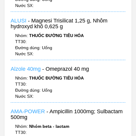
Nước SX:
ALUSI
- Magnesi Trisilicat 1,25 g, Nhôm
hydroxyd khô 0,625 g
Nhóm:
THUỐC ĐƯỜNG TIÊU HÓA
TT30:
Đường dùng: Uống
Nước SX:
Alzole 40mg
- Omeprazol 40 mg
Nhóm:
THUỐC ĐƯỜNG TIÊU HÓA
TT30:
Đường dùng: Uống
Nước SX:
AMA-POWER
- Ampicillin 1000mg; Sulbactam
500mg
Nhóm:
Nhóm beta - lactam
TT30: