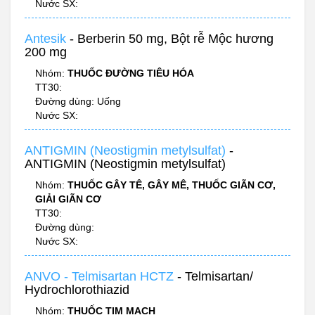
Nước SX:
Antesik
- Berberin 50 mg, Bột rễ Mộc hương
200 mg
Nhóm:
THUỐC ĐƯỜNG TIÊU HÓA
TT30:
Đường dùng: Uống
Nước SX:
ANTIGMIN (Neostigmin metylsulfat)
-
ANTIGMIN (Neostigmin metylsulfat)
Nhóm:
THUỐC GÂY TÊ, GÂY MÊ, THUỐC GIÃN CƠ,
GIẢI GIÃN CƠ
TT30:
Đường dùng:
Nước SX:
ANVO - Telmisartan HCTZ
- Telmisartan/
Hydrochlorothiazid
Nhóm:
THUỐC TIM MẠCH