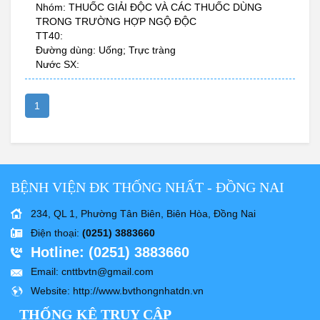
Nhóm: THUỐC GIẢI ĐỘC VÀ CÁC THUỐC DÙNG
TRONG TRƯỜNG HỢP NGỘ ĐỘC
TT40:
Đường dùng: Uống; Trực tràng
Nước SX:
1
BỆNH VIỆN ĐK THỐNG NHẤT - ĐỒNG NAI
234, QL 1, Phường Tân Biên, Biên Hòa, Đồng Nai
Điện thoại
:
(0251) 3883660
Hotline
: (0251) 3883660
Email
: cnttbvtn@gmail.com
Website
: http://www.bvthongnhatdn.vn
THỐNG KÊ TRUY CẬP