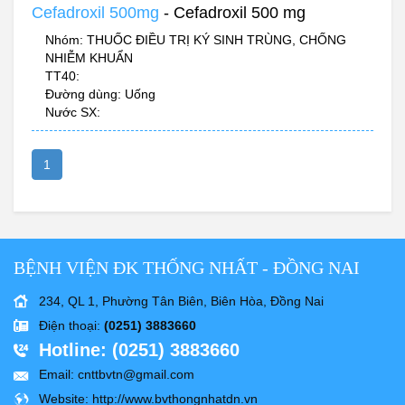
Cefadroxil 500mg
- Cefadroxil 500 mg
Nhóm: THUỐC ĐIỀU TRỊ KÝ SINH TRÙNG, CHỐNG
NHIỄM KHUẨN
TT40:
Đường dùng: Uống
Nước SX:
1
BỆNH VIỆN ĐK THỐNG NHẤT - ĐỒNG NAI
234, QL 1, Phường Tân Biên, Biên Hòa, Đồng Nai
Điện thoại
:
(0251) 3883660
Hotline
: (0251) 3883660
Email
: cnttbvtn@gmail.com
Website
: http://www.bvthongnhatdn.vn