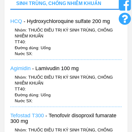
SINH TRÙNG, CHỐNG NHIỄM KHUẨN
HCQ
- Hydroxychloroquine sulfate 200 mg
Nhóm: THUỐC ĐIỀU TRỊ KÝ SINH TRÙNG, CHỐNG
NHIỄM KHUẨN
TT40:
Đường dùng: Uống
Nước SX:
Agimidin
- Lamivudin 100 mg
Nhóm: THUỐC ĐIỀU TRỊ KÝ SINH TRÙNG, CHỐNG
NHIỄM KHUẨN
TT40:
Đường dùng: Uống
Nước SX:
Tefostad T300
- Tenofovir disoproxil fumarate
300 mg
Nhóm: THUỐC ĐIỀU TRỊ KÝ SINH TRÙNG, CHỐNG