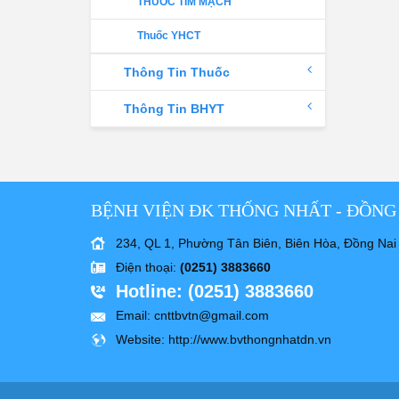
THUỐC TIM MẠCH
Thuốc YHCT
Thông Tin Thuốc
Thông Tin BHYT
BỆNH VIỆN ĐK THỐNG NHẤT - ĐỒNG
234, QL 1, Phường Tân Biên, Biên Hòa, Đồng Nai
Điện thoại
:
(0251) 3883660
Hotline
: (0251) 3883660
Email
: cnttbvtn@gmail.com
Website
: http://www.bvthongnhatdn.vn