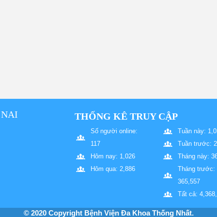
 NAI
THỐNG KÊ TRUY CẬP
Số người online:
Tuần này: 1,0
117
Tuần trước: 
Hôm nay: 1,026
Tháng này: 3
Hôm qua: 2,886
Tháng trước:
365,557
Tất cả: 4,368
© 2020 Copyright Bệnh Viện Đa Khoa Thống Nhất.