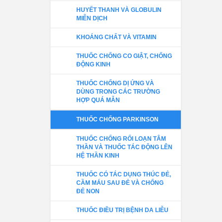
HUYẾT THANH VÀ GLOBULIN
MIỄN DỊCH
KHOÁNG CHẤT VÀ VITAMIN
THUỐC CHỐNG CO GIẬT, CHỐNG
ĐỘNG KINH
THUỐC CHỐNG DỊ ỨNG VÀ
DÙNG TRONG CÁC TRƯỜNG
HỢP QUÁ MẪN
THUỐC CHỐNG PARKINSON
THUỐC CHỐNG RỐI LOẠN TÂM
THẦN VÀ THUỐC TÁC ĐỘNG LÊN
HỆ THẦN KINH
THUỐC CÓ TÁC DỤNG THÚC ĐẺ,
CẦM MÁU SAU ĐẺ VÀ CHỐNG
ĐẺ NON
THUỐC ĐIỀU TRỊ BỆNH DA LIỄU