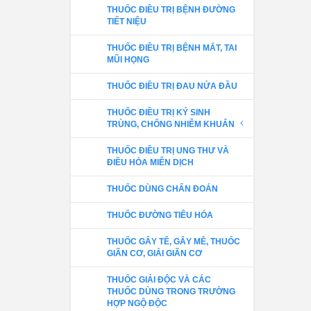
THUỐC ĐIỀU TRỊ BỆNH ĐƯỜNG
TIẾT NIỆU
THUỐC ĐIỀU TRỊ BỆNH MẮT, TAI
MŨI HỌNG
THUỐC ĐIỀU TRỊ ĐAU NỬA ĐẦU
THUỐC ĐIỀU TRỊ KÝ SINH
TRÙNG, CHỐNG NHIỄM KHUẨN
THUỐC ĐIỀU TRỊ UNG THƯ VÀ
ĐIỀU HÒA MIỄN DỊCH
THUỐC DÙNG CHẨN ĐOÁN
THUỐC ĐƯỜNG TIÊU HÓA
THUỐC GÂY TÊ, GÂY MÊ, THUỐC
GIÃN CƠ, GIẢI GIÃN CƠ
THUỐC GIẢI ĐỘC VÀ CÁC
THUỐC DÙNG TRONG TRƯỜNG
HỢP NGỘ ĐỘC