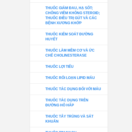
THUỐC GIẢM ĐAU, HẠ SỐT;
CHỐNG VIÊM KHÔNG STEROID;
THUỐC ĐIỀU TRỊ GÚT VÀ CÁC
BỆNH XƯƠNG KHỚP
THUỐC KIỂM SOÁT ĐƯỜNG
HUYẾT
THUỐC LÀM MỀM CƠ VÀ ỨC
CHẾ CHOLINESTERASE
THUỐC LỢI TIỂU
THUỐC RỐI LOẠN LIPID MÁU
THUỐC TÁC DỤNG ĐỐI VỚI MÁU
THUỐC TÁC DỤNG TRÊN
ĐƯỜNG HÔ HẤP
THUỐC TẨY TRÙNG VÀ SÁT
KHUẨN