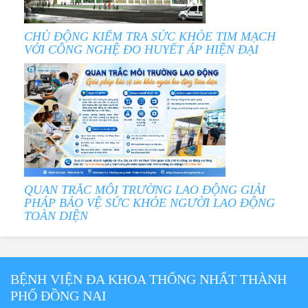
CHỦ ĐỘNG KIỂM TRA SỨC KHỎE TIM MẠCH
VỚI CÔNG NGHỆ ĐO HUYẾT ÁP HIỆN ĐẠI
QUAN TRẮC MÔI TRƯỜNG LAO ĐỘNG GIẢI
PHÁP BẢO VỆ SỨC KHỎE NGƯỜI LAO ĐỘNG
TOÀN DIỆN
BỆNH VIỆN ĐA KHOA THỐNG NHẤT THÀNH
PHỐ ĐỒNG NAI