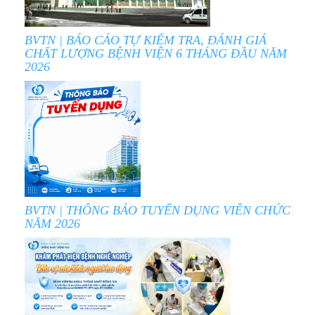
BVTN | BÁO CÁO TỰ KIỂM TRA, ĐÁNH GIÁ
CHẤT LƯỢNG BỆNH VIỆN 6 THÁNG ĐẦU NĂM
2026
BVTN | THÔNG BÁO TUYỂN DỤNG VIÊN CHỨC
NĂM 2026