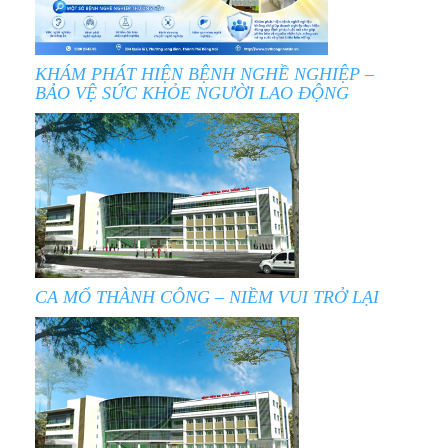
KHÁM PHÁT HIỆN BỆNH NGHỀ NGHIỆP –
BẢO VỆ SỨC KHỎE NGƯỜI LAO ĐỘNG
CA MỔ THÀNH CÔNG – NIỀM VUI TRỞ LẠI