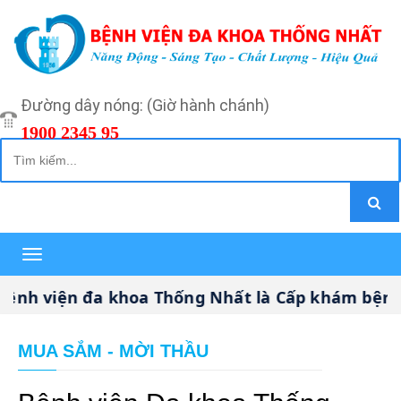
Đường dây nóng: (Giờ hành chánh)
1900 2345 95
Toggle
navigation
h viện đa khoa Thống Nhất là Cấp khám bệnh, 
MUA SẮM - MỜI THẦU