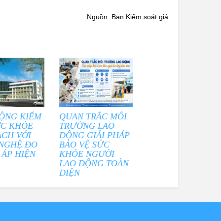
Nguồn: Ban Kiểm soát giá
ỘNG KIỂM
QUAN TRẮC MÔI
ỨC KHỎE
TRƯỜNG LAO
ẠCH VỚI
ĐỘNG GIẢI PHÁP
NGHỆ ĐO
BẢO VỆ SỨC
 ÁP HIỆN
KHỎE NGƯỜI
LAO ĐỘNG TOÀN
DIỆN