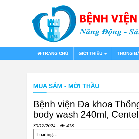
TRANG CHỦ
GIỚI THIỆU
THÔNG B
MUA SẮM - MỜI THẦU
Bệnh viện Đa khoa Thống 
body wash 240ml, Centell
30/12/2024 -
418