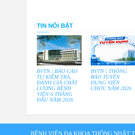
TIN NỔI BẬT
BVTN | BÁO CÁO
BVTN | THÔNG
TỰ KIỂM TRA,
BÁO TUYỂN
ĐÁNH GIÁ CHẤT
DỤNG VIÊN
LƯỢNG BỆNH
CHỨC NĂM 2026
VIỆN 6 THÁNG
ĐẦU NĂM 2026
BỆNH VIỆN ĐA KHOA THỐNG NHẤT 