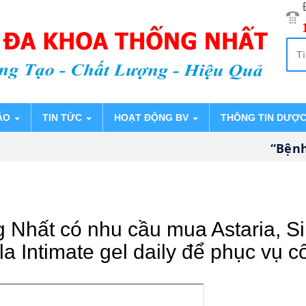
ÁO
TIN TỨC
HOẠT ĐỘNG BV
THÔNG TIN DƯỢ
“Bệnh v
Nhất có nhu cầu mua Astaria, Sil
a Intimate gel daily để phục vụ 