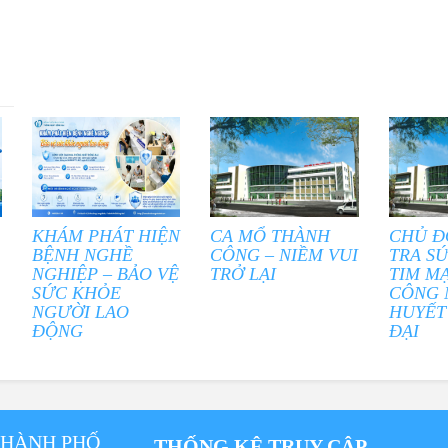
KHÁM PHÁT HIỆN
CA MỔ THÀNH
CHỦ Đ
BỆNH NGHỀ
CÔNG – NIỀM VUI
TRA S
NGHIỆP – BẢO VỆ
TRỞ LẠI
TIM M
SỨC KHỎE
CÔNG 
NGƯỜI LAO
HUYẾT
ĐỘNG
ĐẠI
THÀNH PHỐ
THỐNG KÊ TRUY CẬP