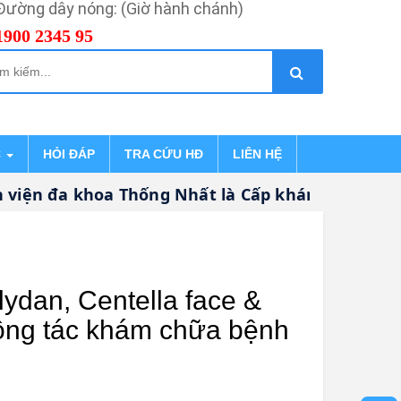
Đường dây nóng: (Giờ hành chánh)
1900 2345 95
C
HỎI ĐÁP
TRA CỨU HĐ
LIÊN HỆ
iện đa khoa Thống Nhất là Cấp khám bệnh, chữa
ydan, Centella face &
công tác khám chữa bệnh