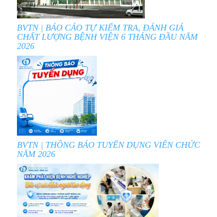
BVTN | BÁO CÁO TỰ KIỂM TRA, ĐÁNH GIÁ
CHẤT LƯỢNG BỆNH VIỆN 6 THÁNG ĐẦU NĂM
2026
BVTN | THÔNG BÁO TUYỂN DỤNG VIÊN CHỨC
NĂM 2026