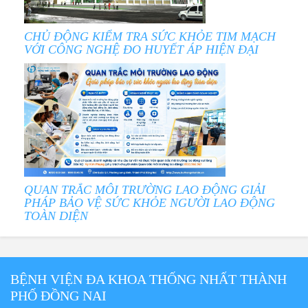
CHỦ ĐỘNG KIỂM TRA SỨC KHỎE TIM MẠCH
VỚI CÔNG NGHỆ ĐO HUYẾT ÁP HIỆN ĐẠI
QUAN TRẮC MÔI TRƯỜNG LAO ĐỘNG GIẢI
PHÁP BẢO VỆ SỨC KHỎE NGƯỜI LAO ĐỘNG
TOÀN DIỆN
BỆNH VIỆN ĐA KHOA THỐNG NHẤT THÀNH
PHỐ ĐỒNG NAI