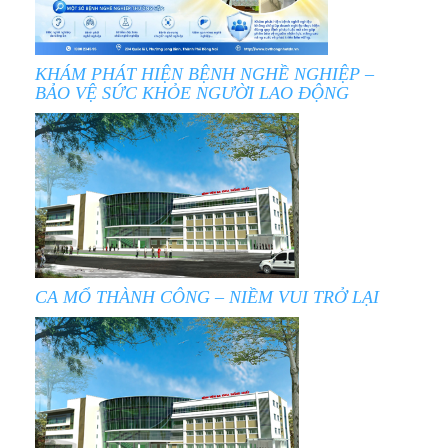
KHÁM PHÁT HIỆN BỆNH NGHỀ NGHIỆP –
BẢO VỆ SỨC KHỎE NGƯỜI LAO ĐỘNG
CA MỔ THÀNH CÔNG – NIỀM VUI TRỞ LẠI