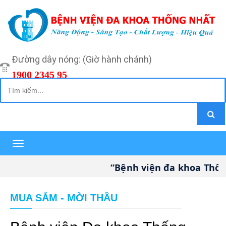
Đường dây nóng: (Giờ hành chánh)
1900 2345 95
Toggle
navigation
“Bệnh viện đa khoa Thống 
MUA SẮM - MỜI THẦU