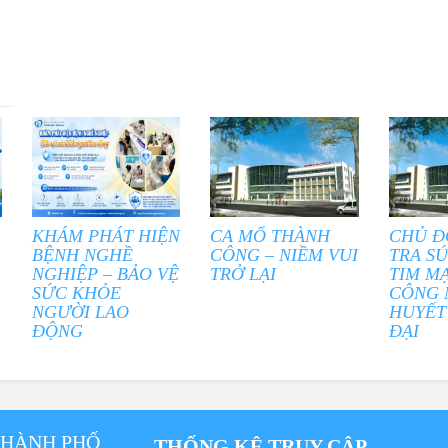
KHÁM PHÁT HIỆN
CA MỔ THÀNH
CHỦ Đ
BỆNH NGHỀ
CÔNG – NIỀM VUI
TRA S
NGHIỆP – BẢO VỆ
TRỞ LẠI
TIM M
SỨC KHỎE
CÔNG 
NGƯỜI LAO
HUYẾT
ĐỘNG
ĐẠI
THÀNH PHỐ
THỐNG KÊ TRUY CẬP