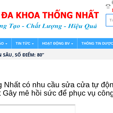
ÁO
TIN TỨC
HOẠT ĐỘNG BV
THÔNG TIN DƯỢ
ÂU, SỐ ĐIỂM: 80”
 Nhất có nhu cầu sửa cửa tự độn
ật Gây mê hồi sức để phục vụ cô