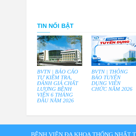
TIN NỔI BẬT
BVTN | BÁO CÁO
BVTN | THÔNG
TỰ KIỂM TRA,
BÁO TUYỂN
ĐÁNH GIÁ CHẤT
DỤNG VIÊN
LƯỢNG BỆNH
CHỨC NĂM 2026
VIỆN 6 THÁNG
ĐẦU NĂM 2026
BỆNH VIỆN ĐA KHOA THỐNG NHẤT 