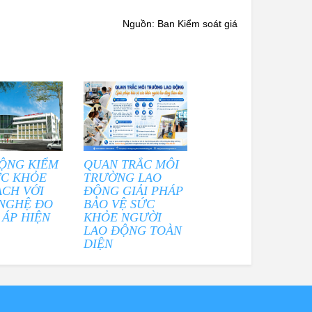
Nguồn: Ban Kiểm soát giá
ỘNG KIỂM
QUAN TRẮC MÔI
ỨC KHỎE
TRƯỜNG LAO
ẠCH VỚI
ĐỘNG GIẢI PHÁP
NGHỆ ĐO
BẢO VỆ SỨC
 ÁP HIỆN
KHỎE NGƯỜI
LAO ĐỘNG TOÀN
DIỆN