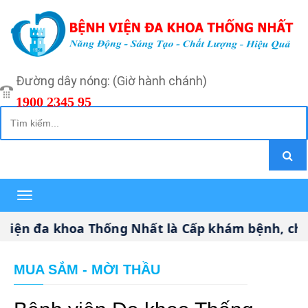
Đường dây nóng: (Giờ hành chánh)
1900 2345 95
Toggle
navigation
ện đa khoa Thống Nhất là Cấp khám bệnh, chữa 
MUA SẮM - MỜI THẦU