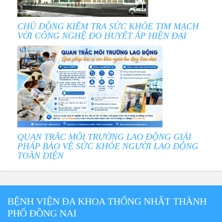
CHỦ ĐỘNG KIỂM TRA SỨC KHỎE TIM MẠCH
VỚI CÔNG NGHỆ ĐO HUYẾT ÁP HIỆN ĐẠI
QUAN TRẮC MÔI TRƯỜNG LAO ĐỘNG GIẢI
PHÁP BẢO VỆ SỨC KHỎE NGƯỜI LAO ĐỘNG
TOÀN DIỆN
BỆNH VIỆN ĐA KHOA THỐNG NHẤT THÀNH
PHỐ ĐỒNG NAI