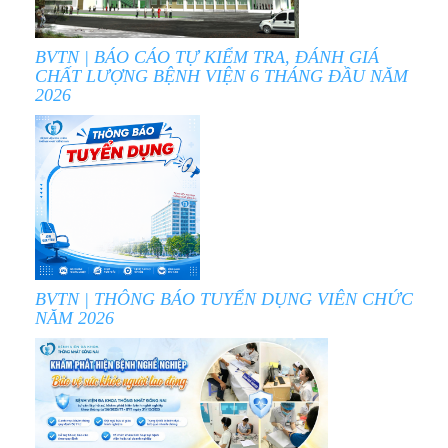
BVTN | BÁO CÁO TỰ KIỂM TRA, ĐÁNH GIÁ
CHẤT LƯỢNG BỆNH VIỆN 6 THÁNG ĐẦU NĂM
2026
BVTN | THÔNG BÁO TUYỂN DỤNG VIÊN CHỨC
NĂM 2026