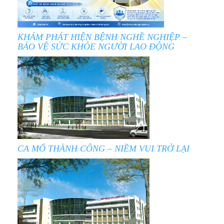
KHÁM PHÁT HIỆN BỆNH NGHỀ NGHIỆP –
BẢO VỆ SỨC KHỎE NGƯỜI LAO ĐỘNG
CA MỔ THÀNH CÔNG – NIỀM VUI TRỞ LẠI