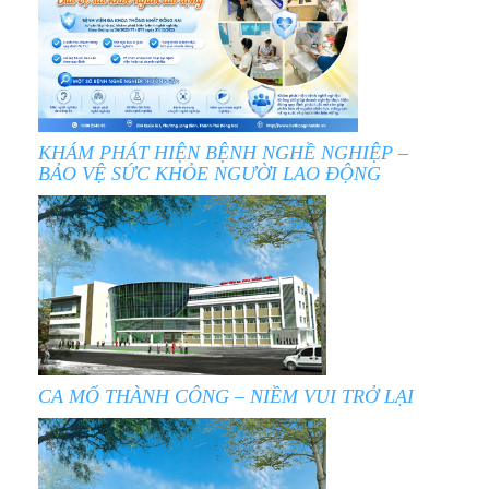
KHÁM PHÁT HIỆN BỆNH NGHỀ NGHIỆP –
BẢO VỆ SỨC KHỎE NGƯỜI LAO ĐỘNG
CA MỔ THÀNH CÔNG – NIỀM VUI TRỞ LẠI