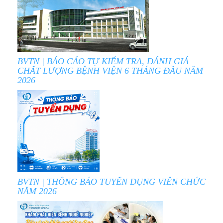
BVTN | BÁO CÁO TỰ KIỂM TRA, ĐÁNH GIÁ
CHẤT LƯỢNG BỆNH VIỆN 6 THÁNG ĐẦU NĂM
2026
BVTN | THÔNG BÁO TUYỂN DỤNG VIÊN CHỨC
NĂM 2026