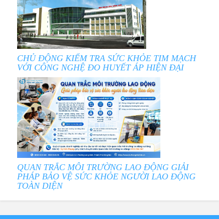
CHỦ ĐỘNG KIỂM TRA SỨC KHỎE TIM MẠCH
VỚI CÔNG NGHỆ ĐO HUYẾT ÁP HIỆN ĐẠI
QUAN TRẮC MÔI TRƯỜNG LAO ĐỘNG GIẢI
PHÁP BẢO VỆ SỨC KHỎE NGƯỜI LAO ĐỘNG
TOÀN DIỆN