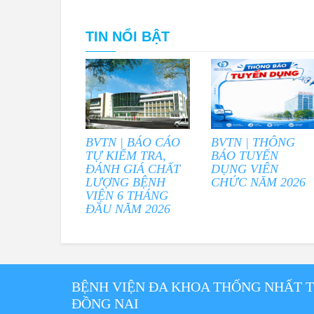
TIN NỔI BẬT
BVTN | BÁO CÁO
BVTN | THÔNG
TỰ KIỂM TRA,
BÁO TUYỂN
ĐÁNH GIÁ CHẤT
DỤNG VIÊN
LƯỢNG BỆNH
CHỨC NĂM 2026
VIỆN 6 THÁNG
ĐẦU NĂM 2026
BỆNH VIỆN ĐA KHOA THỐNG NHẤT 
ĐỒNG NAI