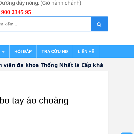
Đường dây nóng: (Giờ hành chánh)
1900 2345 95
C
HỎI ĐÁP
TRA CỨU HĐ
LIÊN HỆ
iện đa khoa Thống Nhất là Cấp khám bệnh, chữ
bo tay áo choàng