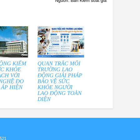
Nguồn: Ban Kiểm soát giá
ỘNG KIỂM
QUAN TRẮC MÔI
ỨC KHỎE
TRƯỜNG LAO
ẠCH VỚI
ĐỘNG GIẢI PHÁP
NGHỆ ĐO
BẢO VỆ SỨC
 ÁP HIỆN
KHỎE NGƯỜI
LAO ĐỘNG TOÀN
DIỆN
,521