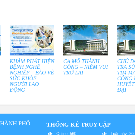
KHÁM PHÁT HIỆN
CA MỔ THÀNH
CHỦ Đ
BỆNH NGHỀ
CÔNG – NIỀM VUI
TRA S
NGHIỆP – BẢO VỆ
TRỞ LẠI
TIM M
SỨC KHỎE
CÔNG 
NGƯỜI LAO
HUYẾT
ĐỘNG
ĐẠI
THÀNH PHỐ
THỐNG KÊ TRUY CẬP
Online: 560
Tuần này: 20