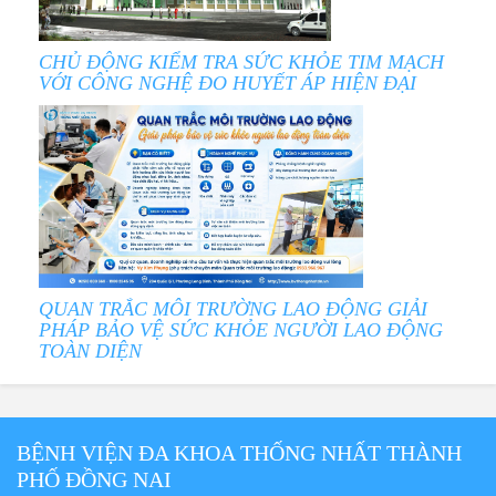
CHỦ ĐỘNG KIỂM TRA SỨC KHỎE TIM MẠCH
VỚI CÔNG NGHỆ ĐO HUYẾT ÁP HIỆN ĐẠI
QUAN TRẮC MÔI TRƯỜNG LAO ĐỘNG GIẢI
PHÁP BẢO VỆ SỨC KHỎE NGƯỜI LAO ĐỘNG
TOÀN DIỆN
BỆNH VIỆN ĐA KHOA THỐNG NHẤT THÀNH
PHỐ ĐỒNG NAI