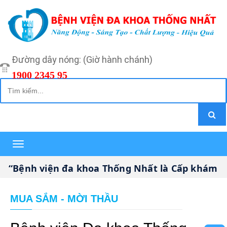
Đường dây nóng: (Giờ hành chánh)
1900 2345 95
Toggle
navigation
“Bệnh viện đa khoa Thống Nhất là Cấp khám bện
MUA SẮM - MỜI THẦU