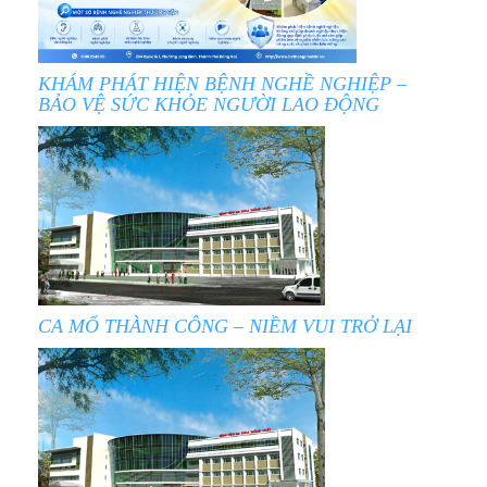
KHÁM PHÁT HIỆN BỆNH NGHỀ NGHIỆP –
BẢO VỆ SỨC KHỎE NGƯỜI LAO ĐỘNG
CA MỔ THÀNH CÔNG – NIỀM VUI TRỞ LẠI