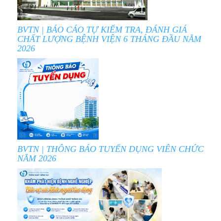
BVTN | BÁO CÁO TỰ KIỂM TRA, ĐÁNH GIÁ
CHẤT LƯỢNG BỆNH VIỆN 6 THÁNG ĐẦU NĂM
2026
BVTN | THÔNG BÁO TUYỂN DỤNG VIÊN CHỨC
NĂM 2026