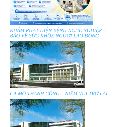
KHÁM PHÁT HIỆN BỆNH NGHỀ NGHIỆP –
BẢO VỆ SỨC KHỎE NGƯỜI LAO ĐỘNG
CA MỔ THÀNH CÔNG – NIỀM VUI TRỞ LẠI