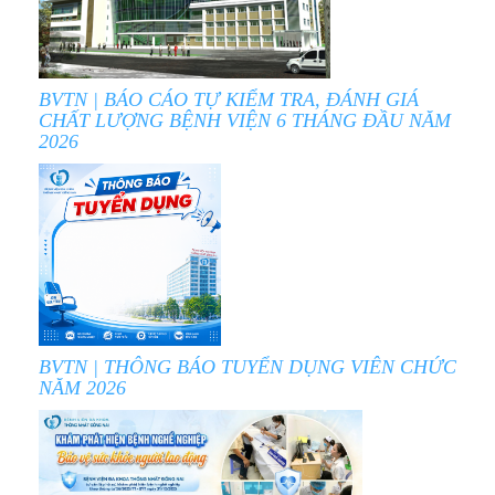
BVTN | BÁO CÁO TỰ KIỂM TRA, ĐÁNH GIÁ
CHẤT LƯỢNG BỆNH VIỆN 6 THÁNG ĐẦU NĂM
2026
BVTN | THÔNG BÁO TUYỂN DỤNG VIÊN CHỨC
NĂM 2026