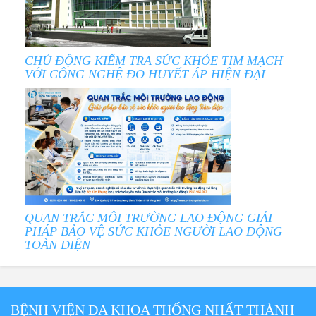
CHỦ ĐỘNG KIỂM TRA SỨC KHỎE TIM MẠCH
VỚI CÔNG NGHỆ ĐO HUYẾT ÁP HIỆN ĐẠI
QUAN TRẮC MÔI TRƯỜNG LAO ĐỘNG GIẢI
PHÁP BẢO VỆ SỨC KHỎE NGƯỜI LAO ĐỘNG
TOÀN DIỆN
BỆNH VIỆN ĐA KHOA THỐNG NHẤT THÀNH