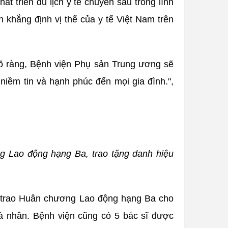
t triển du lịch y tế chuyên sâu trong lĩnh
 khẳng định vị thế của y tế Việt Nam trên
 rõ ràng, Bệnh viện Phụ sản Trung ương sẽ
niềm tin và hạnh phúc đến mọi gia đình.",
g Lao động hạng Ba, trao tặng danh hiệu
ã trao Huân chương Lao động hạng Ba cho
á nhân. Bệnh viện cũng có 5 bác sĩ được