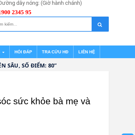
Đường dây nóng: (Giờ hành chánh)
1900 2345 95
C
HỎI ĐÁP
TRA CỨU HĐ
LIÊN HỆ
SỐ ĐIỂM: 80”
sóc sức khỏe bà mẹ và