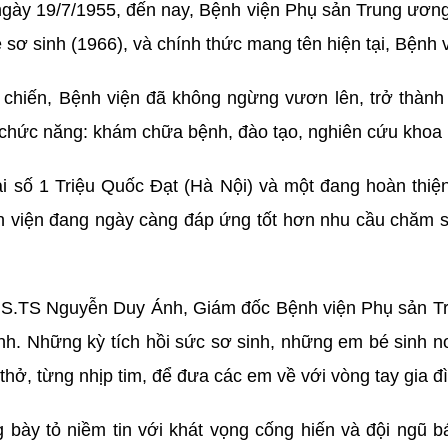
 ngày 19/7/1955, đến nay, Bệnh viện Phụ sản Trung ương
ẻ sơ sinh (1966), và chính thức mang tên hiện tại, Bện
 chiến, Bệnh viện đã không ngừng vươn lên, trở thành 
hức năng: khám chữa bệnh, đào tạo, nghiên cứu khoa họ
ại số 1 Triệu Quốc Đạt (Hà Nội) và một đang hoàn thi
ệnh viện đang ngày càng đáp ứng tốt hơn nhu cầu chăm 
GS.TS Nguyễn Duy Ánh, Giám đốc Bệnh viện Phụ sản Tru
inh. Những kỳ tích hồi sức sơ sinh, những em bé sinh
 thở, từng nhịp tim, để đưa các em về với vòng tay gia đì
y tỏ niềm tin với khát vọng cống hiến và đội ngũ bá