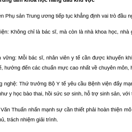
o trung tâm khoa học hàng đầu khu vực
n Phụ sản Trung ương tiếp tục khẳng định vai trò đầu n
iện: Không chỉ là bác sĩ, mà còn là nhà khoa học, nhà g
 vững: Mỗi bác sĩ, nhân viên y tế cần được khuyến khíc
 tế, hướng đến các chuẩn mực cao nhất về chuyên môn, 
ng nghệ: Thứ trưởng Bộ Y tế yêu cầu Bệnh viện đẩy mạ
hư y học bào thai, hồi sức sơ sinh, hỗ trợ sinh sản, với
 Văn Thuấn nhấn mạnh sự cần thiết phải hoàn thiện mô 
ủ, trách nhiệm giải trình.