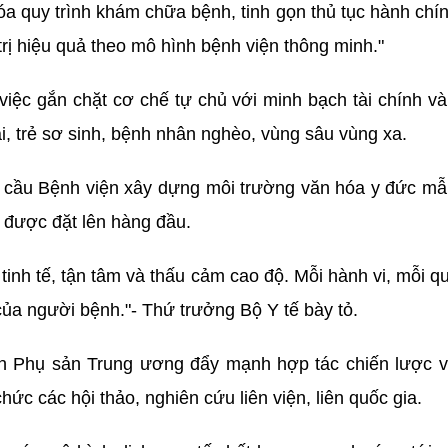
óa quy trình khám chữa bệnh, tinh gọn thủ tục hành chí
 trị hiệu quả theo mô hình bệnh viện thông minh."
việc gắn chặt cơ chế tự chủ với minh bạch tài chính và
 trẻ sơ sinh, bệnh nhân nghèo, vùng sâu vùng xa.
 cầu Bệnh viện xây dựng môi trường văn hóa y đức mẫ
i được đặt lên hàng đầu.
 tinh tế, tận tâm và thấu cảm cao độ. Mỗi hành vi, mỗi q
của người bệnh."- Thứ trưởng Bộ Y tế bày tỏ.
n Phụ sản Trung ương đẩy mạnh hợp tác chiến lược vớ
hức các hội thảo, nghiên cứu liên viện, liên quốc gia.