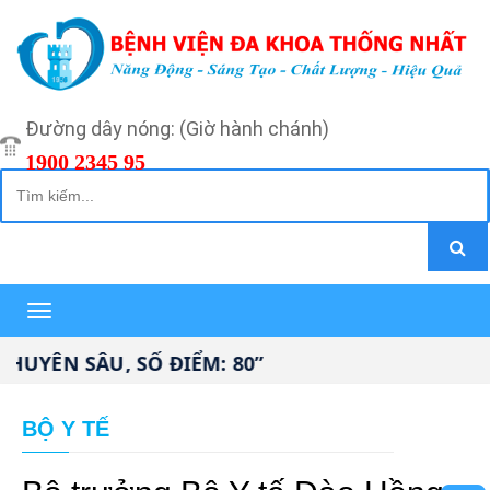
Đường dây nóng: (Giờ hành chánh)
1900 2345 95
Toggle
navigation
YÊN SÂU, SỐ ĐIỂM: 80”
BỘ Y TẾ