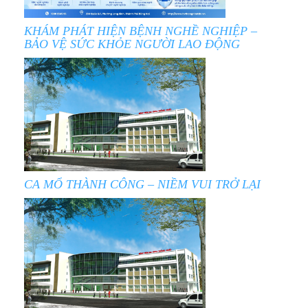
KHÁM PHÁT HIỆN BỆNH NGHỀ NGHIỆP –
BẢO VỆ SỨC KHỎE NGƯỜI LAO ĐỘNG
CA MỔ THÀNH CÔNG – NIỀM VUI TRỞ LẠI