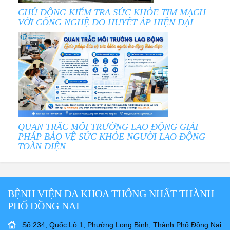
CHỦ ĐỘNG KIỂM TRA SỨC KHỎE TIM MẠCH
VỚI CÔNG NGHỆ ĐO HUYẾT ÁP HIỆN ĐẠI
QUAN TRẮC MÔI TRƯỜNG LAO ĐỘNG GIẢI
PHÁP BẢO VỆ SỨC KHỎE NGƯỜI LAO ĐỘNG
TOÀN DIỆN
BỆNH VIỆN ĐA KHOA THỐNG NHẤT THÀNH
PHỐ ĐỒNG NAI
Số 234, Quốc Lộ 1, Phường Long Bình, Thành Phố Đồng Nai