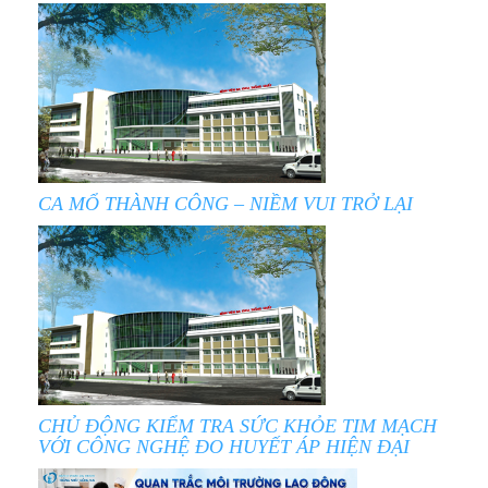
CA MỔ THÀNH CÔNG – NIỀM VUI TRỞ LẠI
CHỦ ĐỘNG KIỂM TRA SỨC KHỎE TIM MẠCH
VỚI CÔNG NGHỆ ĐO HUYẾT ÁP HIỆN ĐẠI