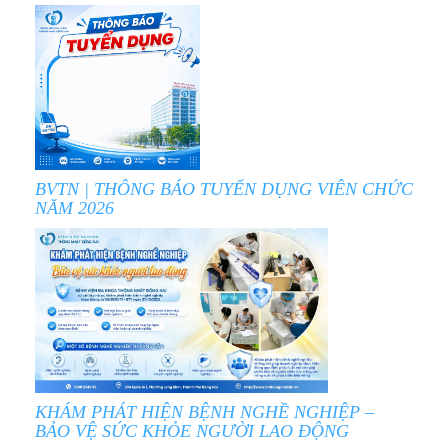
BVTN | THÔNG BÁO TUYỂN DỤNG VIÊN CHỨC
NĂM 2026
KHÁM PHÁT HIỆN BỆNH NGHỀ NGHIỆP –
BẢO VỆ SỨC KHỎE NGƯỜI LAO ĐỘNG