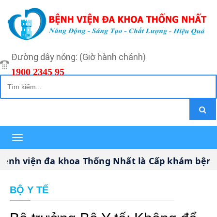
Đường dây nóng: (Giờ hành chánh)
1900 2345 95
Toggle
navigation
iện đa khoa Thống Nhất là Cấp khám bệnh, chữ
BỘ Y TẾ