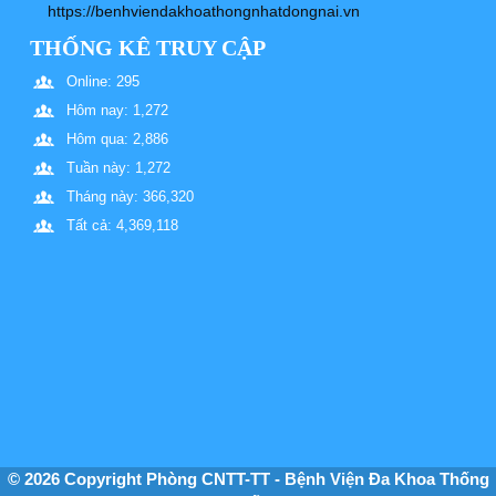
https://benhviendakhoathongnhatdongnai.vn
THỐNG KÊ TRUY CẬP
Online: 295
Hôm nay: 1,272
Hôm qua: 2,886
Tuần này: 1,272
Tháng này: 366,320
Tất cả: 4,369,118
© 2026 Copyright Phòng CNTT-TT - Bệnh Viện Đa Khoa Thống