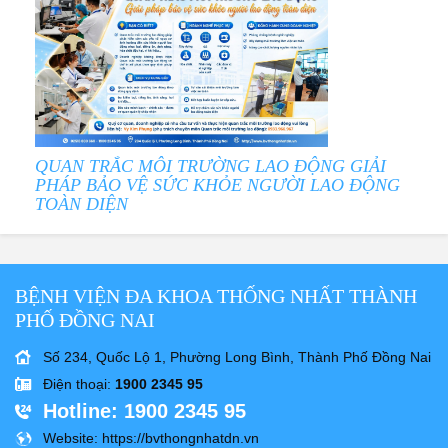
QUAN TRẮC MÔI TRƯỜNG LAO ĐỘNG GIẢI
PHÁP BẢO VỆ SỨC KHỎE NGƯỜI LAO ĐỘNG
TOÀN DIỆN
BỆNH VIỆN ĐA KHOA THỐNG NHẤT THÀNH
PHỐ ĐỒNG NAI
Số 234, Quốc Lộ 1, Phường Long Bình, Thành Phố Đồng Nai
Điện thoại
:
1900 2345 95
Hotline
: 1900 2345 95
Website
: https://bvthongnhatdn.vn