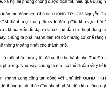
, xã hội lại phòng chống được dịch tốt, hiệu quả đúng 
 toàn tán đồng với Chủ tịch UBND TP.HCM Nguyễn Thà
.HCM thành một trung tâm y tế đứng đầu khu vực, bởi
ớc khác. Vấn đề đặt ra là cơ chế đầu tư, hoạt động l
y, chúng ta phải mạnh dạn rời bỏ những cơ chế ràng buộ
hế thông thoáng nhất cho thành phố.
 một phức hợp y tế, đó có thể là thành phố Thủ Đức, 
a phương. Như vậy, chúng ta mới có thể đi đầu về y tế t
uyễn Thanh Long cũng tán đồng với Chủ tịch UBND T
 tế thông minh, thúc đẩy nhanh phát triển khu công ng