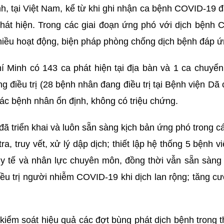
, tại Việt Nam, kể từ khi ghi nhận ca bệnh COVID-19 đ
t hiện. Trong các giai đoạn ứng phó với dịch bệnh
nhiều hoạt động, biện pháp phòng chống dịch bệnh đáp ứn
í Minh có 143 ca phát hiện tại địa bàn và 1 ca chuyể
g điều trị (28 bệnh nhân đang điều trị tại Bệnh viện Dã 
 các bệnh nhân ổn định, không có triệu chứng.
ã triển khai và luôn sẵn sàng kịch bản ứng phó trong c
tra, truy vết, xử lý dập dịch; thiết lập hệ thống 5 bệnh 
bị y tế và nhân lực chuyên môn, đồng thời vẫn sẵn sàn
điều trị người nhiễm COVID-19 khi dịch lan rộng; tăng 
iểm soát hiệu quả các đợt bùng phát dịch bệnh trong 