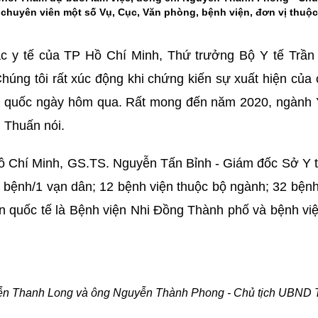
 chuyên viên một số Vụ, Cục, Văn phòng, bệnh viện, đơn vị thuộc
 tác y tế của TP Hồ Chí Minh, Thứ trưởng Bộ Y tế Trầ
húng tôi rất xúc động khi chứng kiến sự xuất hiện của
oàn quốc ngày hôm qua. Rất mong đến năm 2020, ngành 
n Thuấn nói.
ồ Chí Minh, GS.TS. Nguyễn Tấn Bỉnh - Giám đốc Sở Y t
g bệnh/1 vạn dân; 12 bệnh viện thuộc bộ ngành; 32 bện
uẩn quốc tế là Bệnh viện Nhi Đồng Thành phố và bệnh vi
ễn Thanh Long và ông Nguyễn Thành Phong - Chủ tịch UBND T