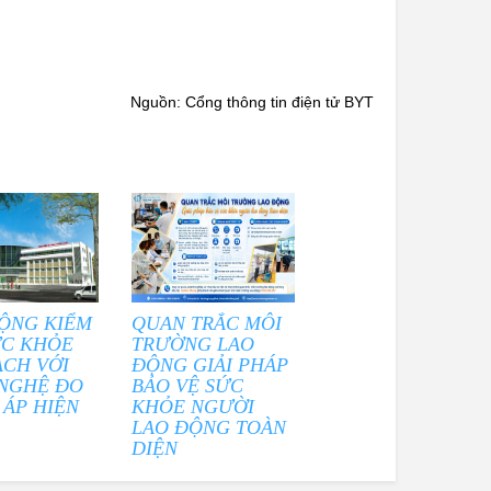
Nguồn: Cổng thông tin điện tử BYT
ỘNG KIỂM
QUAN TRẮC MÔI
ỨC KHỎE
TRƯỜNG LAO
ẠCH VỚI
ĐỘNG GIẢI PHÁP
NGHỆ ĐO
BẢO VỆ SỨC
 ÁP HIỆN
KHỎE NGƯỜI
LAO ĐỘNG TOÀN
DIỆN