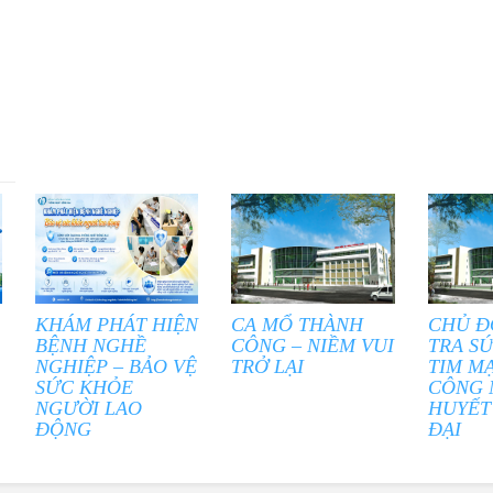
KHÁM PHÁT HIỆN
CA MỔ THÀNH
CHỦ Đ
BỆNH NGHỀ
CÔNG – NIỀM VUI
TRA S
NGHIỆP – BẢO VỆ
TRỞ LẠI
TIM M
SỨC KHỎE
CÔNG 
NGƯỜI LAO
HUYẾT
ĐỘNG
ĐẠI