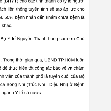
ế (BHYT) cho các tỉnh thành có tỷ lệ người
ch liên thông tuyến tỉnh sẽ tạo áp lực cho
HCM, 50% bệnh nhân đến khám chữa bệnh là
n khác.
ởng Bộ Y tế Nguyễn Thanh Long cảm ơn Chủ
ẽ. Trong thời gian qua, UBND TP.HCM luôn
hế để thực hiện tốt công tác bảo vệ và chăm
h viện của thành phố là tuyến cuối của Bộ
ca Song Nhi (Trúc Nhi - Diệu Nhi) ở Bệnh
 ngành Y tế cả nước.