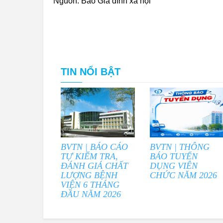
Nguồn: Báo Gia đình xã hội
TIN NỔI BẬT
BVTN | BÁO CÁO
BVTN | THÔNG
TỰ KIỂM TRA,
BÁO TUYỂN
ĐÁNH GIÁ CHẤT
DỤNG VIÊN
LƯỢNG BỆNH
CHỨC NĂM 2026
VIỆN 6 THÁNG
ĐẦU NĂM 2026