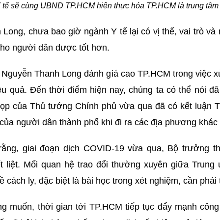
tế sẽ cùng UBND TP.HCM hiện thực hóa TP.HCM là trung tâm 
ng, chưa bao giờ ngành Y tế lại có vị thế, vai trò và n
cho người dân được tốt hơn.
tế Nguyễn Thanh Long đánh giá cao TP.HCM trong việc x
iệu quả. Đến thời điểm hiện nay, chúng ta có thể nói
họp của Thủ tướng Chính phủ vừa qua đã có kết luận T
 của người dân thành phố khi đi ra các địa phương khác l
 rằng, giai đoạn dịch COVID-19 vừa qua, Bộ trưởng 
 liệt. Mối quan hệ trao đổi thường xuyên giữa Trung 
 cách ly, đặc biệt là bài học trong xét nghiệm, cần phải 
 muốn, thời gian tới TP.HCM tiếp tục đẩy mạnh công