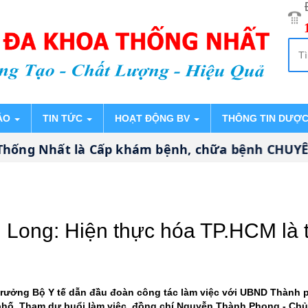
ÁO
TIN TỨC
HOẠT ĐỘNG BV
THÔNG TIN DƯỢ
g Nhất là Cấp khám bệnh, chữa bệnh CHUYÊN SÂ
Long: Hiện thực hóa TP.HCM là t
rưởng Bộ Y tế dẫn đầu đoàn công tác làm việc với UBND Thành ph
phố. Tham dự buổi làm việc, đồng chí Nguyễn Thành Phong - Ch