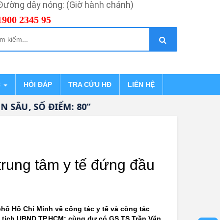
Đường dây nóng: (Giờ hành chánh)
1900 2345 95
C
HỎI ĐÁP
TRA CỨU HĐ
LIÊN HỆ
U, SỐ ĐIỂM: 80”
rung tâm y tế đứng đầu
ố Hồ Chí Minh về công tác y tế và công tác
ủ tịch UBND TP.HCM; cùng dự có GS.TS.Trần Văn