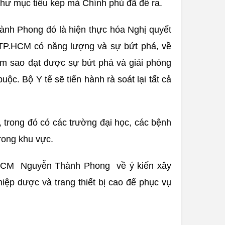
như mục tiêu kép mà Chính phủ đã đề ra.
nh Phong đó là hiện thực hóa Nghị quyết
 TP.HCM có năng lượng và sự bứt phá, về
àm sao đạt được sự bứt phá và giải phóng
c. Bộ Y tế sẽ tiến hành rà soát lại tất cả
trong đó có các trường đại học, các bệnh
rong khu vực.
P.HCM Nguyễn Thành Phong về ý kiến xây
hiệp dược và trang thiết bị cao để phục vụ