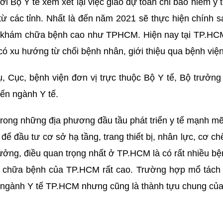
Bộ Y tế xem xét lại việc giao dự toán chi bảo hiểm y t
từ các tỉnh. Nhất là đến năm 2021 sẽ thực hiện chính sá
 tới khám chữa bệnh cao như TPHCM. Hiện nay tại TP.
có xu hướng từ chối bệnh nhân, giới thiệu qua bệnh việ
Vụ, Cục, bệnh viện đơn vị trực thuộc Bộ Y tế, Bộ trư
ến ngành Y tế.
rong những địa phương đầu tầu phát triển y tế mạnh m
 để đầu tư cơ sở hạ tầng, trang thiết bị, nhân lực, cơ c
ởng, điều quan trọng nhất ở TP.HCM là có rất nhiều bện
, chữa bệnh của TP.HCM rất cao. Trường hợp mổ tách 
a ngành Y tế TP.HCM nhưng cũng là thành tựu chung của