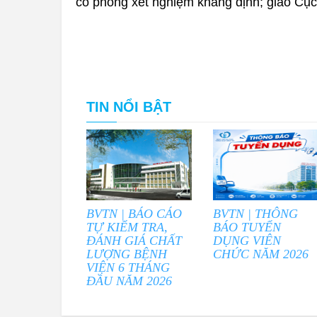
có phòng xét nghiệm khẳng định; giao Cục
TIN NỔI BẬT
BVTN | BÁO CÁO
BVTN | THÔNG
TỰ KIỂM TRA,
BÁO TUYỂN
ĐÁNH GIÁ CHẤT
DỤNG VIÊN
LƯỢNG BỆNH
CHỨC NĂM 2026
VIỆN 6 THÁNG
ĐẦU NĂM 2026