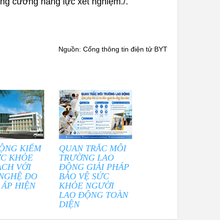
ăng cường năng lực xét nghiệm./.
Nguồn: Cổng thông tin điện tử BYT
ỘNG KIỂM
QUAN TRẮC MÔI
ỨC KHỎE
TRƯỜNG LAO
ẠCH VỚI
ĐỘNG GIẢI PHÁP
NGHỆ ĐO
BẢO VỆ SỨC
 ÁP HIỆN
KHỎE NGƯỜI
LAO ĐỘNG TOÀN
DIỆN