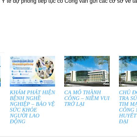
 Y tế dự phòng tiếp tục có Công văn gửi các cơ sở về t
KHÁM PHÁT HIỆN
CA MỔ THÀNH
CHỦ Đ
BỆNH NGHỀ
CÔNG – NIỀM VUI
TRA S
NGHIỆP – BẢO VỆ
TRỞ LẠI
TIM M
SỨC KHỎE
CÔNG 
NGƯỜI LAO
HUYẾT
ĐỘNG
ĐẠI