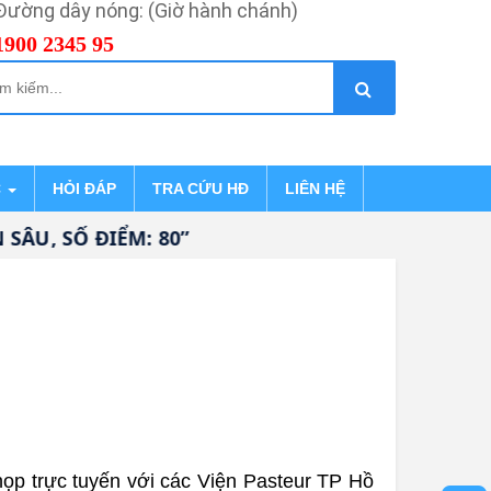
Đường dây nóng: (Giờ hành chánh)
1900 2345 95
C
HỎI ĐÁP
TRA CỨU HĐ
LIÊN HỆ
, SỐ ĐIỂM: 80”
họp trực tuyến với các Viện Pasteur TP Hồ