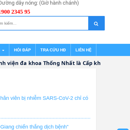
Đường dây nóng: (Giờ hành chánh)
1900 2345 95
C
HỎI ĐÁP
TRA CỨU HĐ
LIÊN HỆ
viện đa khoa Thống Nhất là Cấp khám bệnh, ch
nhân viên bị nhiễm SARS-CoV-2 chỉ có
 Giang chiến thắng dịch bệnh”