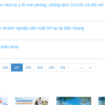
n cách ly y tế mới phòng, chống dịch COVID-19 đối vớ
c doanh nghiệp sản xuất trở lại tại Bắc Giang
 toàn khác
286
287
288
289
290
291
…
»
»»