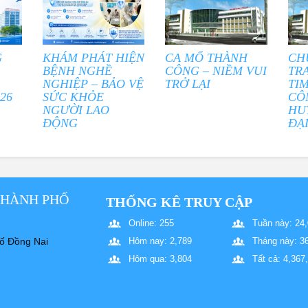
G
KHÁM PHÁT HIỆN
CA MỔ THÀNH
CH
BỆNH NGHỀ
CÔNG – NIỀM VUI
TR
NGHIỆP – BẢO VỆ
TRỞ LẠI
TI
26
SỨC KHỎE
CÔ
NGƯỜI LAO
HU
ĐỘNG
ĐẠ
THÀNH PHỐ
THỐNG KÊ TRUY CẬP
Online: 255
Tuần này: 24
ố Đồng Nai
Hôm nay: 2,789
Tháng này: 3
Hôm qua: 3,804
Tất cả: 4,367