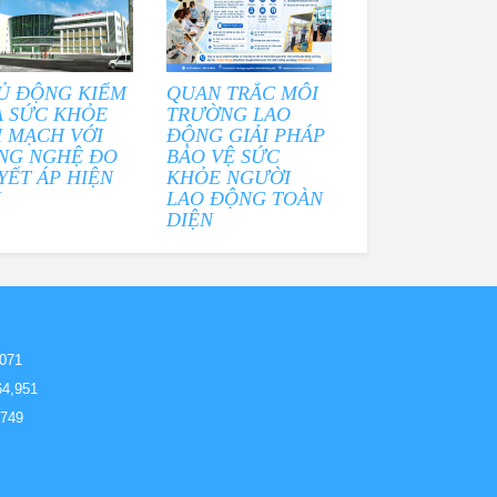
Ủ ĐỘNG KIỂM
QUAN TRẮC MÔI
A SỨC KHỎE
TRƯỜNG LAO
M MẠCH VỚI
ĐỘNG GIẢI PHÁP
NG NGHỆ ĐO
BẢO VỆ SỨC
YẾT ÁP HIỆN
KHỎE NGƯỜI
I
LAO ĐỘNG TOÀN
DIỆN
,071
64,951
,749