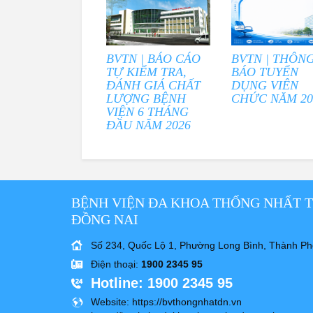
BVTN | BÁO CÁO
BVTN | THÔN
TỰ KIỂM TRA,
BÁO TUYỂN
ĐÁNH GIÁ CHẤT
DỤNG VIÊN
LƯỢNG BỆNH
CHỨC NĂM 20
VIỆN 6 THÁNG
ĐẦU NĂM 2026
BỆNH VIỆN ĐA KHOA THỐNG NHẤT 
ĐỒNG NAI
Số 234, Quốc Lộ 1, Phường Long Bình, Thành Ph
Điện thoại
:
1900 2345 95
Hotline
: 1900 2345 95
Website
: https://bvthongnhatdn.vn