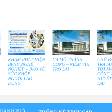
KHÁM PHÁT HIỆN
CA MỔ THÀNH
CHỦ Đ
BỆNH NGHỀ
CÔNG – NIỀM VUI
TRA S
NGHIỆP – BẢO VỆ
TRỞ LẠI
TIM M
SỨC KHỎE
CÔNG 
NGƯỜI LAO
HUYẾT
ĐỘNG
ĐẠI
THÀNH PHỐ