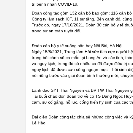
trị bệnh nhân COVID-19.
Đoàn công tác gồm 132 cán bộ bao gồm: 116 cán bộ y 
Công ty làm sạch ICT, 11 sư tăng
.
Bên cạnh đó, cùng v
Trước đó, ngày 17/10/2021, Đoàn 30 cán bộ y tế thuộ
trong sự an toàn tuyệt đối.
Đoàn cán bộ y tế xuống sân bay Nội Bài, Hà Nội
Ngày 15/8/2021, Trung tâm Hồi sức tích cực người b
trong bối cảnh số ca mắc tại Long An và các tỉnh, t
và nguy kịch, trong đó có nhiều ca đã được điều trị q
nguy kịch đã được cứu sống ngoạn mục – hồi sinh diệ
nói riêng bước vào giai đoạn bình thường mới, chuyển
Lãnh đạo SYT Thái Nguyên và BV TW Thái Nguyên g
Tại buổi chào đón đoàn trở về có TS Đặng Ngọc Hu
cảm, sự cố gắng, nỗ lực, cống hiến hy sinh của các
Đại diện Đoàn công tác chia sẻ những công việc và kỷ
Lê Hảo