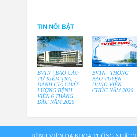
TIN NỔI BẬT
BVTN | BÁO CÁO
BVTN | THÔNG
TỰ KIỂM TRA,
BÁO TUYỂN
ĐÁNH GIÁ CHẤT
DỤNG VIÊN
LƯỢNG BỆNH
CHỨC NĂM 2026
VIỆN 6 THÁNG
ĐẦU NĂM 2026
BỆNH VIỆN ĐA KHOA THỐNG NHẤT 