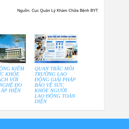
Nguồn: Cục Quản Lý Khám Chữa Bệnh BYT
ỘNG KIỂM
QUAN TRẮC MÔI
ỨC KHỎE
TRƯỜNG LAO
ẠCH VỚI
ĐỘNG GIẢI PHÁP
NGHỆ ĐO
BẢO VỆ SỨC
 ÁP HIỆN
KHỎE NGƯỜI
LAO ĐỘNG TOÀN
DIỆN