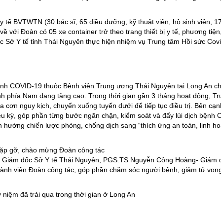
tế BVTWTN (30 bác sĩ, 65 điều dưỡng, kỹ thuật viên, hộ sinh viên, 17
ề với Đoàn có 05 xe container trở theo trang thiết bị y tế, phương tiệ
c Sở Y tế tỉnh Thái Nguyên thực hiện nhiệm vụ Trung tâm Hồi sức Cov
ệnh COVID-19 thuộc Bệnh viện Trung ương Thái Nguyên tại Long An ch
hành phía Nam đang tăng cao. Trong thời gian gần 3 tháng hoạt động,
ua cơn nguy kịch, chuyển xuống tuyến dưới để tiếp tục điều trị. Bên cạ
u kỳ, góp phần từng bước ngăn chặn, kiểm soát và đẩy lùi dịch bệnh 
 hướng chiến lược phòng, chống dịch sang “thích ứng an toàn, linh ho
ặp gỡ, chào mừng Đoàn công tác
y- Giám đốc Sở Y tế Thái Nguyên, PGS.TS Nguyễn Công Hoàng- Giám 
 thành viên Đoàn công tác, góp phần chăm sóc người bệnh, giảm tử vo
 niệm đã trải qua trong thời gian ở Long An