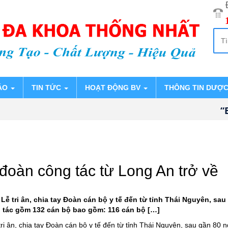
ÁO
TIN TỨC
HOẠT ĐỘNG BV
THÔNG TIN DƯỢ
“Bệ
oàn công tác từ Long An trở về
Lễ tri ân, chia tay Đoàn cán bộ y tế đến từ tỉnh Thái Nguyên, s
g tác gồm 132 cán bộ bao gồm: 116 cán bộ […]
i ân, chia tay Đoàn cán bộ y tế đến từ tỉnh Thái Nguyên, sau gần 80 