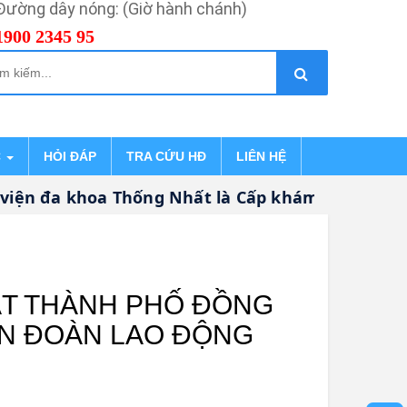
Đường dây nóng: (Giờ hành chánh)
1900 2345 95
C
HỎI ĐÁP
TRA CỨU HĐ
LIÊN HỆ
a khoa Thống Nhất là Cấp khám bệnh, chữa bện
ẤT THÀNH PHỐ ĐỒNG
ÊN ĐOÀN LAO ĐỘNG