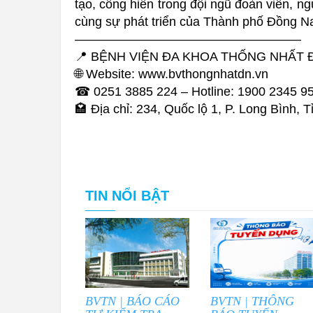
tạo, cống hiến trong đội ngũ đoàn viên, 
cùng sự phát triển của Thành phố Đồng Nai
——————————————————
📍 BỆNH VIỆN ĐA KHOA THỐNG NHẤT 
🌐 Website: www.bvthongnhatdn.vn
☎ 0251 3885 224 – Hotline: 1900 2345 9
🏩 Địa chỉ: 234, Quốc lộ 1, P. Long Bình, 
TIN NỔI BẬT
BVTN | BÁO CÁO
BVTN | THÔNG