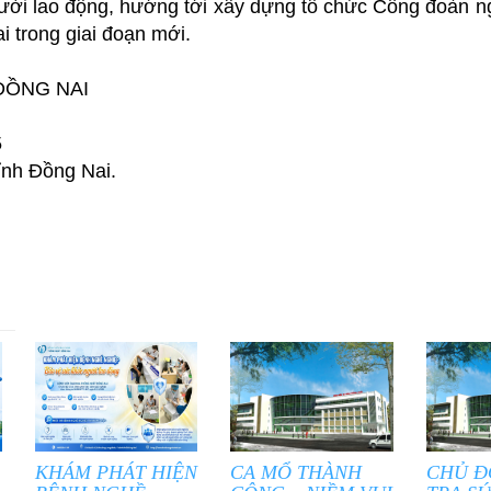
người lao động, hướng tới xây dựng tổ chức Công đoàn 
 trong giai đoạn mới.
ĐỒNG NAI
5
Tỉnh Đồng Nai.
KHÁM PHÁT HIỆN
CA MỔ THÀNH
CHỦ Đ