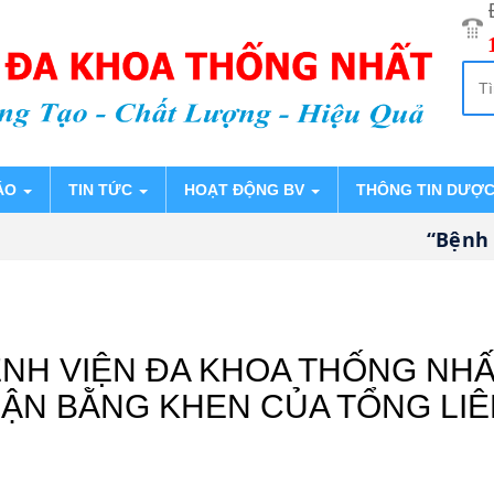
ÁO
TIN TỨC
HOẠT ĐỘNG BV
THÔNG TIN DƯỢ
“Bệnh viện đ
NH VIỆN ĐA KHOA THỐNG NH
HẬN BẰNG KHEN CỦA TỔNG LI