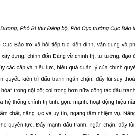
ương, Phó Bí thư Đảng bộ, Phó Cục trưởng Cục Bảo trợ 
ục Bảo trợ xã hội tiếp tục kiên định, vận dụng và ph
ây dựng, chỉnh đốn Đảng về chính trị, tư tưởng, đạo 
ủy các cấp và hiệu lực, hiệu quả quản lý của chính qu
 quyết, kiên trì đấu tranh ngăn chặn, đẩy lùi suy thoái
n hóa” trong nội bộ; coi trọng hơn nữa công tác đấu tra
a hệ thống chính trị tinh, gọn, mạnh, hoạt động hiệu nă
ẩm chất, năng lực và uy tín, ngang tầm nhiệm vụ. Nâng
 chẽ quyền lực. Đẩy mạnh đấu tranh, ngăn chặn, đẩy lùi