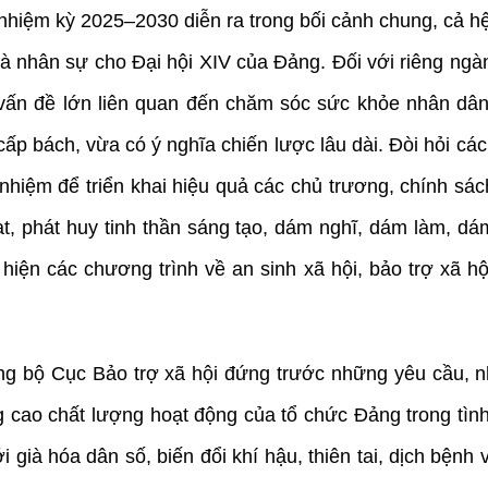
nhiệm kỳ 2025–2030 diễn ra trong bối cảnh chung, cả hệ
 nhân sự cho Đại hội XIV của Đảng. Đối với riêng ngành
 vấn đề lớn liên quan đến chăm sóc sức khỏe nhân dân, 
ấp bách, vừa có ý nghĩa chiến lược lâu dài. Đòi hỏi cá
ch nhiệm để triển khai hiệu quả các chủ trương, chính
ạt, phát huy tinh thần sáng tạo, dám nghĩ, dám làm, d
iện các chương trình về an sinh xã hội, bảo trợ xã hộ
 bộ Cục Bảo trợ xã hội đứng trước những yêu cầu, nh
ng cao chất lượng hoạt động của tổ chức Đảng trong tì
i già hóa dân số, biến đổi khí hậu, thiên tai, dịch bện