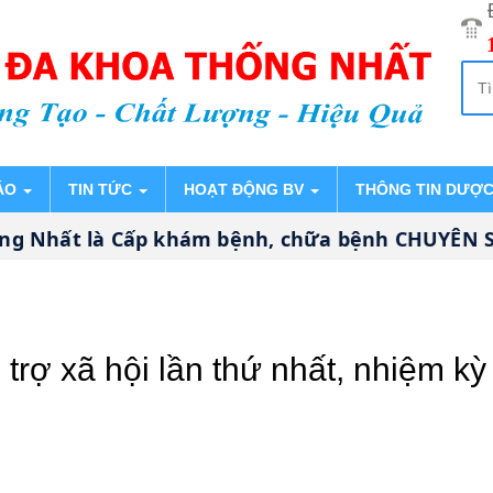
ÁO
TIN TỨC
HOẠT ĐỘNG BV
THÔNG TIN DƯỢ
t là Cấp khám bệnh, chữa bệnh CHUYÊN SÂU, SỐ
trợ xã hội lần thứ nhất, nhiệm k