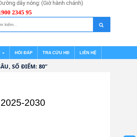
Đường dây nóng: (Giờ hành chánh)
1900 2345 95
C
HỎI ĐÁP
TRA CỨU HĐ
LIÊN HỆ
 ĐIỂM: 80”
ỳ 2025-2030