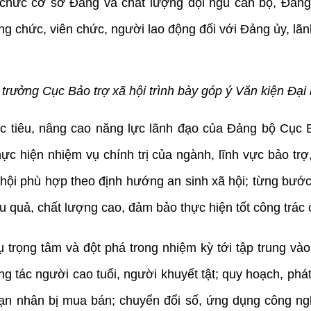
ổ chức cơ sở Đảng và chất lượng đội ngũ cán bộ, Đản
công chức, viên chức, người lao động đối với Đảng ủy, l
rưởng Cục Bảo trợ xã hội trình bày góp ý Văn kiện Đại
c tiêu, nâng cao năng lực lãnh đạo của Đảng bộ Cục 
thực hiện nhiệm vụ chính trị của ngành, lĩnh vực bảo tr
 hội phù hợp theo định hướng an sinh xã hội; từng bước
iệu quả, chất lượng cao, đảm bảo thực hiện tốt công trác
trọng tâm và đột phá trong nhiệm kỳ tới tập trung vào 
g tác người cao tuổi, người khuyết tật; quy hoạch, phát 
n nhân bị mua bán; chuyển đổi số, ứng dụng công nghệ