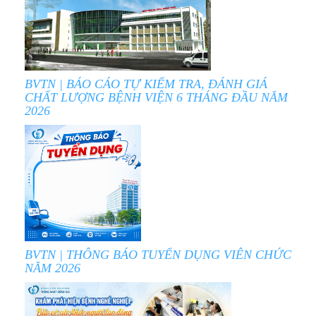
BVTN | BÁO CÁO TỰ KIỂM TRA, ĐÁNH GIÁ
CHẤT LƯỢNG BỆNH VIỆN 6 THÁNG ĐẦU NĂM
2026
BVTN | THÔNG BÁO TUYỂN DỤNG VIÊN CHỨC
NĂM 2026