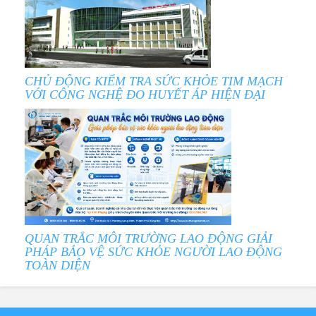
CHỦ ĐỘNG KIỂM TRA SỨC KHỎE TIM MẠCH
VỚI CÔNG NGHỆ ĐO HUYẾT ÁP HIỆN ĐẠI
QUAN TRẮC MÔI TRƯỜNG LAO ĐỘNG GIẢI
PHÁP BẢO VỆ SỨC KHỎE NGƯỜI LAO ĐỘNG
TOÀN DIỆN