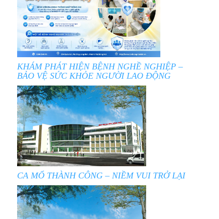
KHÁM PHÁT HIỆN BỆNH NGHỀ NGHIỆP –
BẢO VỆ SỨC KHỎE NGƯỜI LAO ĐỘNG
CA MỔ THÀNH CÔNG – NIỀM VUI TRỞ LẠI