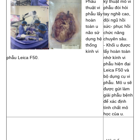
Phẫu
kỹ thuật mổ vi
thuật vi
phẫu đòi hỏi
phẫu lấy
tay nghề cao,
hoàn
đội ngũ hồi
toàn u
sức- phục hồi
não sử
chức năng
dụng hệ
chuyên sâu.
thống
- Khối u được
kính vi
lấy hoàn toàn
phẫu Leica F50.
nhờ kính vi
phẫu hiện đại
Leica F50 và
bộ dụng cụ vi
phẫu. Mô u sẽ
được gửi làm
giải phẫu bệnh
để xác định
tính chất mô
học của u.