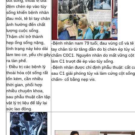
đốt sống, thoát vị đĩa
đệm chèn ép vào tủy
sống khiến bệnh nhân
đau mỏi, tê bì tay chân
ảnh hưởng đến chất
lượng cuộc sống.
Thậm chí trở thành
hẹp ống sống nặng,
-Bệnh nhân nam 79 tuổi, đau vùng cổ và tê
tình trạng này kéo dài
tay chân từ từ tăng dần do bị chèn ép tủy v
làm teo cơ, yếu chi gây
chẩm C0C1. Nguyên nhân do mất vững cột
ra tàn phế.
làm C1 trượt đè ép vào tủy sống.
- Điều trị các bệnh lý
-Bệnh nhân được chỉ định phẫu thuật: cắt 
thoái hóa cột sống rất
sau C1 giải phóng tủy và làm cứng cột sống
tốn kém, cần nhiều
chẩm- cổ bằng nẹp vis.
thời gian, phối hợp
nhiều chuyên khoa,
sau phẫu thuật cần tập
vật lý trị liệu để lấy lại
sức lao động.