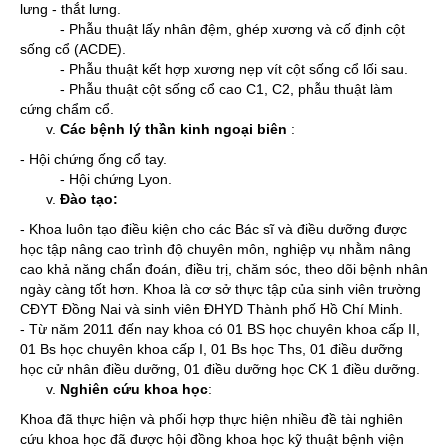
lưng - thắt lưng.
- Phẫu thuật lấy nhân đệm, ghép xương và cố định cột
sống cổ (ACDE).
- Phẫu thuật kết hợp xương nẹp vít cột sống cổ lối sau.
- Phẫu thuật cột sống cổ cao C1, C2, phẫu thuật làm
cứng chẩm cổ.
Các bệnh lý thần kinh ngoại biên
:
- Hội chứng ống cổ tay.
- Hội chứng Lyon.
Đào tạo:
- Khoa luôn tạo điều kiện cho các Bác sĩ và điều dưỡng được
học tập nâng cao trình độ chuyên môn, nghiệp vụ nhằm nâng
cao khả năng chẩn đoán, điều trị, chăm sóc, theo dõi bệnh nhân
ngày càng tốt hơn. Khoa là cơ sở thực tập của sinh viên trường
CĐYT Đồng Nai và sinh viên ĐHYD Thành phố Hồ Chí Minh.
- Từ năm 2011 đến nay khoa có 01 BS học chuyên khoa cấp II,
01 Bs học chuyên khoa cấp I, 01 Bs học Ths, 01 điều dưỡng
học cử nhân điều dưỡng, 01 điều dưỡng học CK 1 điều dưỡng.
Nghiên cứu khoa học
:
Khoa đã thực hiện và phối hợp thực hiện nhiều đề tài nghiên
cứu khoa học đã được hội đồng khoa học kỹ thuật bệnh viện