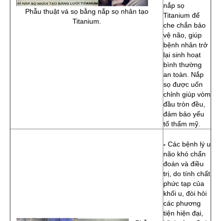
nắp sọ
Phẫu thuật vá sọ bằng nắp sọ nhân tạo
Titanium để
Titanium.
che chắn bảo
vệ não, giúp
bệnh nhân trở
lại sinh hoạt
bình thường
an toàn. Nắp
sọ được uốn
chỉnh giúp vòm
đầu tròn đều,
đảm bảo yếu
tố thẩm mỹ.
-
Các bệnh lý u
não khó chẩn
đoán và điều
trị, do tính chất
phức tạp của
khối u, đòi hỏi
các phương
tiện hiện đại,