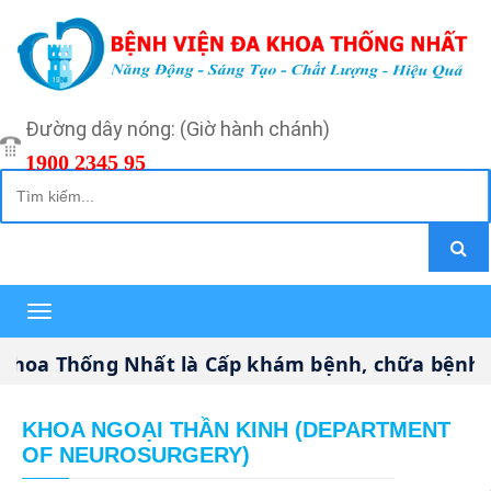
Đường dây nóng: (Giờ hành chánh)
1900 2345 95
Toggle
navigation
ng Nhất là Cấp khám bệnh, chữa bệnh CHUYÊN S
KHOA NGOẠI THẦN KINH (DEPARTMENT
OF NEUROSURGERY)