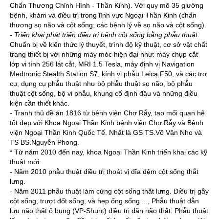
Chấn Thương Chỉnh Hình - Thần Kinh). Với quy mô 35 giường
bệnh, khám và điều trị trong lĩnh vực Ngoại Thần Kinh (chấn
thương sọ não và cột sống; các bệnh lý về sọ não và cột sống).
-
Triển khai phát triển điều trị bệnh cột sống bằng phẫu thuật
.
Chuẩn bị về kiến thức lý thuyết, trình độ kỹ thuật, cơ sở vật chất
trang thiết bị với những máy móc hiện đại như: máy chụp cắt
lớp vi tính 256 lát cắt, MRI 1.5 Tesla, máy định vị Navigation
Medtronic Stealth Station S7, kính vi phẫu Leica F50, và các trợ
cụ, dụng cụ phẫu thuật như bộ phẫu thuật sọ não, bộ phẫu
thuật cột sống, bộ vi phẫu, khung cố định đầu và những điều
kiện cần thiết khác.
- Tranh thủ đề án 1816 từ bệnh viện Chợ Rẫy, tạo mối quan hệ
tốt đẹp với Khoa Ngoại Thần Kinh bệnh viện Chợ Rẫy và Bệnh
viện Ngoại Thần Kinh Quốc Tế. Nhất là GS TS.Võ Văn Nho và
TS BS.Nguyễn Phong.
* Từ năm 2010 đến nay, khoa Ngoại Thần Kinh triển khai các kỹ
thuật mới:
- Năm 2010 phẫu thuật điều trị thoát vị đĩa đệm cột sống thắt
lưng.
- Năm 2011 phẫu thuật làm cứng cột sống thắt lưng. Điều trị gẫy
cột sống, trượt đốt sống, và hẹp ống sống ..., Phẫu thuật dẫn
lưu não thất ổ bụng (VP-Shunt) điều trị dãn não thất. Phẫu thuật