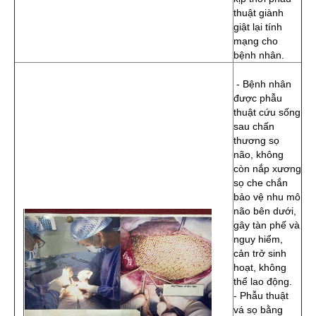
thuật giành
giật lại tính
mạng cho
bệnh nhân.
- Bệnh nhân
được phẫu
thuật cứu sống
sau chấn
thương sọ
não, không
còn nắp xương
sọ che chắn
bảo vệ nhu mô
não bên dưới,
gây tàn phế và
nguy hiểm,
cản trở sinh
hoạt, không
thể lao động.
- Phẫu thuật
vá sọ bằng