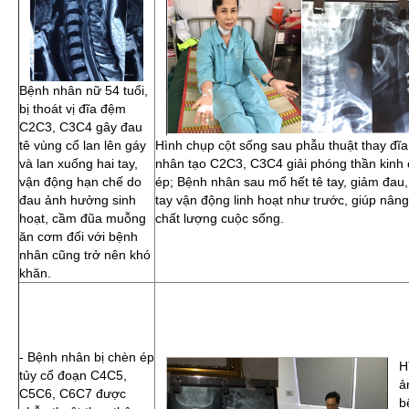
Bệnh nhân nữ 54 tuổi,
bị thoát vị đĩa đệm
C2C3, C3C4 gây đau
tê vùng cổ lan lên gáy
Hình chụp cột sống sau phẫu thuật thay đĩ
và lan xuống hai tay,
nhân tạo C2C3, C3C4 giải phóng thần kinh
vận động hạn chế do
ép; Bệnh nhân sau mổ hết tê tay, giảm đau,
đau ảnh hưởng sinh
tay vận động linh hoạt như trước, giúp nân
hoạt, cầm đũa muỗng
chất lượng cuộc sống.
ăn cơm đối với bệnh
nhân cũng trở nên khó
khăn.
- Bệnh nhân bị chèn ép
H
tủy cổ đoạn C4C5,
ả
C5C6, C6C7 được
b