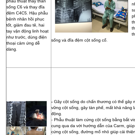
phẫu thuật thay thân
n
sống C6 và thay đĩa
s
đệm C4C5. Hậu phẫu
p
bệnh nhân hồi phục
t
tốt, giảm đau tê, hai
t
tay vận động linh hoạt
t
như trước, dùng điện
sống và đĩa đệm cột sống cổ.
thoại cảm ứng dễ
dàng.
-
Gãy cột sống do chấn thương có thể gây 
vững cột sống, gây tàn phế, mất khả năng l
động.
- Phẫu thuật làm cứng cột sống bằng bắt vi
cung qua da với hướng dẫn của Carm, giúp
cứng cột sống, đường mổ nhỏ giúp cải thiệ