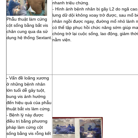
nhanh triệu chứng.
- Hình ảnh bệnh nhân bị gãy L2 do ngã cao
lưng dữ dội không xoay trở được, sau mổ 
Phẫu thuật làm cứng
nhân ngồi được ngay, đường mổ nhỏ lành 
cột sống bằng bắt vis
có thể tập phục hồi chức năng sớm giúp m
chân cung qua da sử
chóng trở lại cuộc sống, lao động, giảm thời
dụng hệ thống Sextant.
nằm viện.
-
Vấn đề loãng xương
ở những bệnh nhân
lớn tuổi dễ gây tuột,
bung vis ảnh hưởng
đến hiệu quả của phẫu
thuật bắt vis làm cứng.
- Bệnh lý này được
điều trị bằng phương
pháp làm cứng cột
sống bằng vis rỗng kết