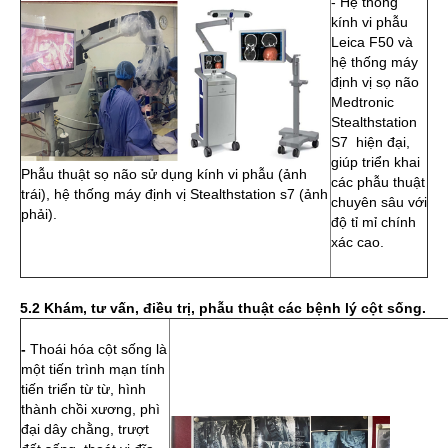
- Hệ thống
kính vi phẫu
Leica F50 và
hệ thống máy
định vị sọ não
Medtronic
Stealthstation
S7 hiện đại,
giúp triển khai
Phẫu thuật sọ não sử dụng kính vi phẫu (ảnh
các phẫu thuật
trái), hệ thống máy định vị Stealthstation s7 (ảnh
chuyên sâu với
phải).
độ tỉ mỉ chính
xác cao.
5.2 Khám, tư vấn, điều trị, phẫu thuật các bệnh lý cột sống.
-
Thoái hóa cột sống là
một tiến trình mạn tính
tiến triển từ từ, hình
thành chồi xương, phì
đại dây chằng, trượt