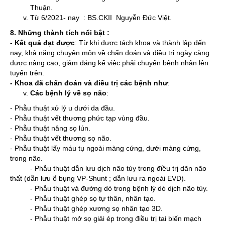
Thuận.
Từ 6/2021- nay : BS.CKII Nguyễn Đức Việt.
8. Những thành tích nổi bật :
- Kết quả đạt được
: Từ khi được tách khoa và thành lập đến
nay, khả năng chuyên môn về chẩn đoán và điều trị ngày càng
được nâng cao, giảm đáng kể việc phải chuyển bệnh nhân lên
tuyến trên.
- Khoa đã chẩn đoán và điều trị các bệnh như
:
Các bệnh lý về sọ não
:
- Phẫu thuật xử lý u dưới da đầu.
- Phẫu thuật vết thương phức tạp vùng đầu.
- Phẫu thuật nâng sọ lún.
- Phẫu thuật vết thương sọ não.
- Phẫu thuật lấy máu tụ ngoài màng cứng, dưới màng cứng,
trong não.
- Phẫu thuật dẫn lưu dịch não tủy trong điều trị dãn não
thất (dẫn lưu ổ bụng VP-Shunt ; dẫn lưu ra ngoài EVD).
- Phẫu thuật vá đường dò trong bệnh lý dò dịch não tủy.
- Phẫu thuật ghép sọ tự thân, nhân tạo.
- Phẫu thuật ghép xương sọ nhân tạo 3D.
- Phẫu thuật mở sọ giải ép trong điều trị tai biến mạch