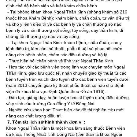
định chế độ bệnh viện và luật khám chữa bệnh.
- Tại phòng khám khoa Ngoại Thần Kinh (phòng khám số 216
thuộc khoa Khám Bệnh): khám bệnh, chẩn đoán, tư vấn điều trị
và cho y lệnh điều trị về các bệnh lý và chấn thương sọ não,
bệnh lý và chấn thương cột sống, tủy sống, dây thần kinh, di
chứng tổn thương sọ não và tủy sống.
- Tại khoa Ngoại Thần Kinh: khám bệnh, chẩn đoán, cho y
lệnh điều trị, làm các thủ thuật, phẫu thuật và phục hồi chức
năng cho bệnh nhân, chăm sóc điều dưỡng và hộ lý.
- Thực hiện hội chẩn bệnh về lĩnh vực Ngoại Thần Kinh
- Hợp tác với các bệnh viện trong lĩnh vực chuyên môn Ngoại
Thần Kinh, giao lưu quốc tế, nhận chuyển giao kỹ thuật từ các
bệnh tuyến trên và chỉ đạo tuyến cho các bệnh viện tuyến dưới
(năm 2013 chuyển giao kỹ thuật phẫu thuật sọ não cho Bệnh
viện đa khoa khu vực Định Quán theo Đề án 1816).
- Đào tạo, giảng dạy, huấn luyện bác sĩ tuyến dưới, điều dưỡng
và y sinh của trường Cao đẳng Y tế Đồng Nai.
- Nghiên cứu khoa học: Thực hiện các đề tài nghiên cứu mới
nâng cao chất lượng điều trị.
7. Tóm tắt lịch sử hình thành đơn vị :
Khoa Ngoại Thần Kinh là một khoa lâm sàng thuộc Bệnh viện
đa khoa Thống Nhất tỉnh Đồng Nai (tiền thân là khoa Ngoại