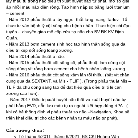
lấy máu tụ trong não điều trị xuất huyết não tự phát, mở sọ giải
áp nhồi máu não diện rộng. Tạo hình nắp sọ bằng lưới titanium
– cement.
- Năm 2012 phẫu thuật u tủy ngực- thắt lưng, nang Tarlov. Tổ
chức tư vấn bệnh lý cột sống cho bệnh nhân. Thực hiện chỉ đạo
tuyến - chuyển giao mổ cấp cứu sọ não cho BV ĐK KV Định
Quán.
- Năm 2013 bơm cement sinh học tạo hình thân sống qua da
điều trị xẹp đốt sống loãng xương.
- Năm 2014 phẫu thuật u não.
- Năm 2015 phẫu thuật cột sống cổ, phẫu thuật làm cứng cột
sống dùng vít rỗng bơm cement cho bệnh nhân loãng xương.
- Năm 2016 phẫu thuật cột sống xâm lấn tối thiểu. (bắt vít chân
cung qua da SEXTANT, và Mis - TLIF ). (Trong phẫu thuật Mis –
TLIF đã chủ động sáng tạo để đạt hiệu quả điều trị tỉ lệ can
xương cao hơn).
- Năm 2017 Điều trị xuất huyết não thất và xuất huyết não tự
phát bằng EVD, dẫn lưu máu tụ ra ngoài kết hợp dùng rtPA. (
khi có hệ thống định vị phẫu thuật sọ não –Navigation, Khoa sẽ
triển khai điều trị cho các bệnh nhân tụ máu não tự phát).
Các trưởng khoa :
Từ tháng 4/2011- tháng 6/2021: BS.CKI Hoàng Văn