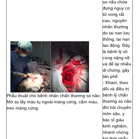
sọ não chứa
đựng nguy cơ
tử vong rất
cao, nguyên
nhân thường
do tai nạn lưu
thông, tai nạn
lao động. Đây
là bệnh lý vô
cùng nặng nề
và để lại nhiều
di chứng, gây
tàn phế.
- Khám, theo
dõi và điều trị
bệnh lý chấn
Phẫu thuật cho bệnh nhân chấn thương sọ não:
thương sọ não
Mở sọ lấy máu tụ ngoài màng cứng, cầm máu,
đòi hỏi chuyên
treo màng cứng.
môn sâu, y
bác sĩ giàu
kinh nghiệm,
nhanh chóng
kịp thời phẫu