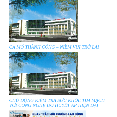
CA MỔ THÀNH CÔNG – NIỀM VUI TRỞ LẠI
CHỦ ĐỘNG KIỂM TRA SỨC KHỎE TIM MẠCH
VỚI CÔNG NGHỆ ĐO HUYẾT ÁP HIỆN ĐẠI