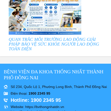
QUAN TRẮC MÔI TRƯỜNG LAO ĐỘNG GIẢI
PHÁP BẢO VỆ SỨC KHỎE NGƯỜI LAO ĐỘNG
TOÀN DIỆN
BỆNH VIỆN ĐA KHOA THỐNG NHẤT THÀNH
PHỐ ĐỒNG NAI
Số 234, Quốc Lộ 1, Phường Long Bình, Thành Phố Đồng Nai
Điện thoại
:
1900 2345 95
Hotline
: 1900 2345 95
Website
: https://bvthongnhatdn.vn