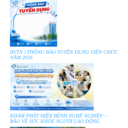
BVTN | THÔNG BÁO TUYỂN DỤNG VIÊN CHỨC
NĂM 2026
KHÁM PHÁT HIỆN BỆNH NGHỀ NGHIỆP –
BẢO VỆ SỨC KHỎE NGƯỜI LAO ĐỘNG