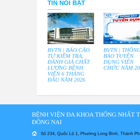
TIN NỔI BẬT
BVTN | BÁO CÁO
BVTN | THÔN
TỰ KIỂM TRA,
BÁO TUYỂN
ĐÁNH GIÁ CHẤT
DỤNG VIÊN
LƯỢNG BỆNH
CHỨC NĂM 20
VIỆN 6 THÁNG
ĐẦU NĂM 2026
BỆNH VIỆN ĐA KHOA THỐNG NHẤT 
ĐỒNG NAI
Số 234, Quốc Lộ 1, Phường Long Bình, Thành Ph