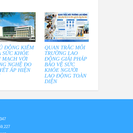
Ủ ĐỘNG KIỂM
QUAN TRẮC MÔI
A SỨC KHỎE
TRƯỜNG LAO
M MẠCH VỚI
ĐỘNG GIẢI PHÁP
NG NGHỆ ĐO
BẢO VỆ SỨC
YẾT ÁP HIỆN
KHỎE NGƯỜI
I
LAO ĐỘNG TOÀN
DIỆN
,347
59,227