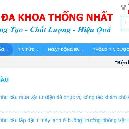
ÁO
TIN TỨC
HOẠT ĐỘNG BV
THÔNG TIN DƯỢ
“Bệnh v
HẦU
nhu cầu mua vật tư điện để phục vụ công tác khám chữ
hu cầu lắp đặt 1 máy lạnh ở buồng Trưởng phòng Vật tư-