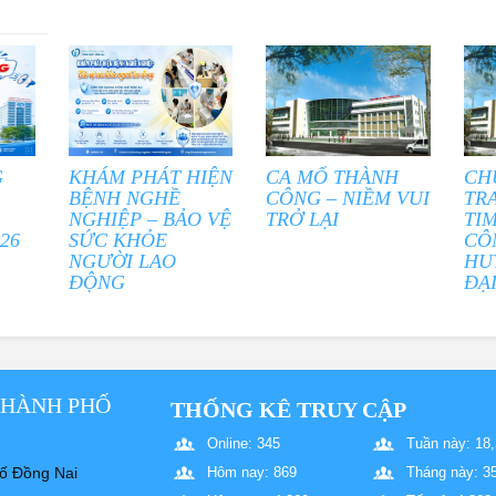
G
KHÁM PHÁT HIỆN
CA MỔ THÀNH
CH
BỆNH NGHỀ
CÔNG – NIỀM VUI
TR
NGHIỆP – BẢO VỆ
TRỞ LẠI
TI
26
SỨC KHỎE
CÔ
NGƯỜI LAO
HU
ĐỘNG
ĐẠ
THÀNH PHỐ
THỐNG KÊ TRUY CẬP
Online: 345
Tuần này: 18
ố Đồng Nai
Hôm nay: 869
Tháng này: 3