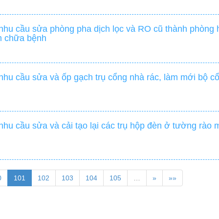
nhu cầu sửa phòng pha dịch lọc và RO cũ thành phòng
m chữa bệnh
hu cầu sửa và ốp gạch trụ cổng nhà rác, làm mới bộ c
hu cầu sửa và cải tạo lại các trụ hộp đèn ở tường rà
0
101
102
103
104
105
…
»
»»