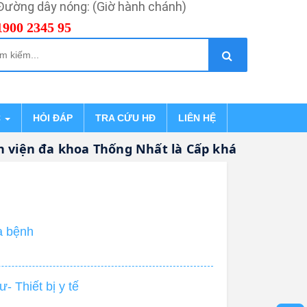
Đường dây nóng: (Giờ hành chánh)
1900 2345 95
C
HỎI ĐÁP
TRA CỨU HĐ
LIÊN HỆ
iện đa khoa Thống Nhất là Cấp khám bệnh, chữa
a bệnh
 Thiết bị y tế