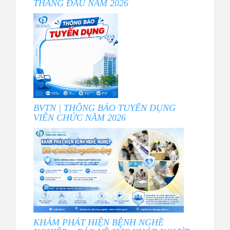
THÁNG ĐẦU NĂM 2026
BVTN | THÔNG BÁO TUYỂN DỤNG
VIÊN CHỨC NĂM 2026
KHÁM PHÁT HIỆN BỆNH NGHỀ