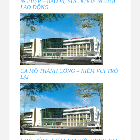
NGHIỆP – BẢO VỆ SỨC KHỎE NGƯỜI
LAO ĐỘNG
CA MỔ THÀNH CÔNG – NIỀM VUI TRỞ
LẠI