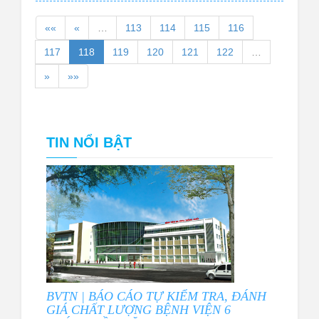
««
«
…
113
114
115
116
117
118
119
120
121
122
…
»
»»
TIN NỔI BẬT
BVTN | BÁO CÁO TỰ KIỂM TRA, ĐÁNH
GIÁ CHẤT LƯỢNG BỆNH VIỆN 6