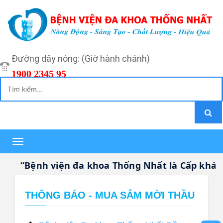
Đường dây nóng: (Giờ hành chánh)
1900 2345 95
Toggle
navigation
“Bệnh viện đa khoa Thống Nhất là Cấp khám b
THÔNG BÁO - MUA SẮM MỜI THẦU