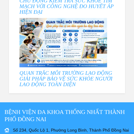
CHỦ ĐỘNG KIỂM TRA SỨC KHỎE TIM
MẠCH VỚI CÔNG NGHỆ ĐO HUYẾT ÁP
HIỆN ĐẠI
QUAN TRẮC MÔI TRƯỜNG LAO ĐỘNG
GIẢI PHÁP BẢO VỆ SỨC KHỎE NGƯỜI
LAO ĐỘNG TOÀN DIỆN
BỆNH VIỆN ĐA KHOA THỐNG NHẤT THÀNH
PHỐ ĐỒNG NAI
Số 234, Quốc Lộ 1, Phường Long Bình, Thành Phố Đồng Nai