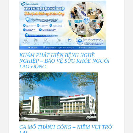
KHÁM PHÁT HIỆN BỆNH NGHỀ
NGHIỆP – BẢO VỆ SỨC KHỎE NGƯỜI
LAO ĐỘNG
CA MỔ THÀNH CÔNG – NIỀM VUI TRỞ
LẠI