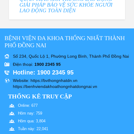
GIẢI PHÁP BẢO VỆ SỨC KHỎE NGƯỜI
LAO ĐỘNG TOÀN DIỆN
BỆNH VIỆN ĐA KHOA THỐNG NHẤT THÀNH
PHỐ ĐỒNG NAI
Số 234, Quốc Lộ 1, Phường Long Bình, Thành Phố Đồng Nai
Điện thoại
:
1900 2345 95
Hotline
: 1900 2345 95
Website
: https://bvthongnhatdn.vn
https://benhviendakhoathongnhatdongnai.vn
THỐNG KÊ TRUY CẬP
Online: 677
Hôm nay: 759
Hôm qua: 3,804
Tuần này: 22,041