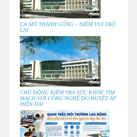
CA MỔ THÀNH CÔNG – NIỀM VUI TRỞ
LẠI
CHỦ ĐỘNG KIỂM TRA SỨC KHỎE TIM
MẠCH VỚI CÔNG NGHỆ ĐO HUYẾT ÁP
HIỆN ĐẠI