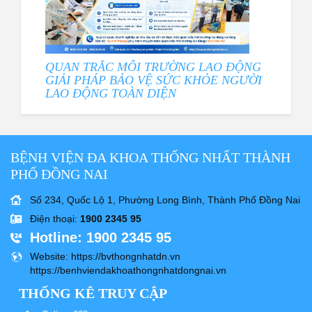
QUAN TRẮC MÔI TRƯỜNG LAO ĐỘNG
GIẢI PHÁP BẢO VỆ SỨC KHỎE NGƯỜI
LAO ĐỘNG TOÀN DIỆN
BỆNH VIỆN ĐA KHOA THỐNG NHẤT THÀNH
PHỐ ĐỒNG NAI
Số 234, Quốc Lộ 1, Phường Long Bình, Thành Phố Đồng Nai
Điện thoại
:
1900 2345 95
Hotline
: 1900 2345 95
Website
: https://bvthongnhatdn.vn
https://benhviendakhoathongnhatdongnai.vn
THỐNG KÊ TRUY CẬP