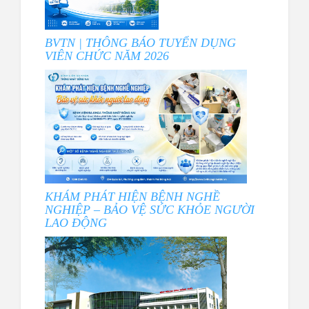
BVTN | THÔNG BÁO TUYỂN DỤNG
VIÊN CHỨC NĂM 2026
KHÁM PHÁT HIỆN BỆNH NGHỀ
NGHIỆP – BẢO VỆ SỨC KHỎE NGƯỜI
LAO ĐỘNG