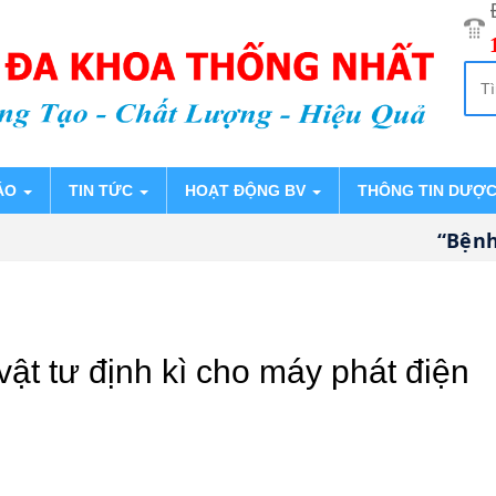
ÁO
TIN TỨC
HOẠT ĐỘNG BV
THÔNG TIN DƯỢ
“Bệnh 
 vật tư định kì cho máy phát điện