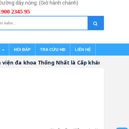
Đường dây nóng: (Giờ hành chánh)
1900 2345 95
C
HỎI ĐÁP
TRA CỨU HĐ
LIÊN HỆ
viện đa khoa Thống Nhất là Cấp khám bệnh, chữ