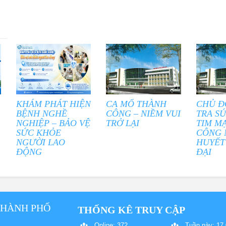
KHÁM PHÁT HIỆN
CA MỔ THÀNH
CHỦ Đ
BỆNH NGHỀ
CÔNG – NIỀM VUI
TRA S
NGHIỆP – BẢO VỆ
TRỞ LẠI
TIM M
SỨC KHỎE
CÔNG 
NGƯỜI LAO
HUYẾT
ĐỘNG
ĐẠI
THÀNH PHỐ
THỐNG KÊ TRUY CẬP
Online: 372
Tuần này: 17