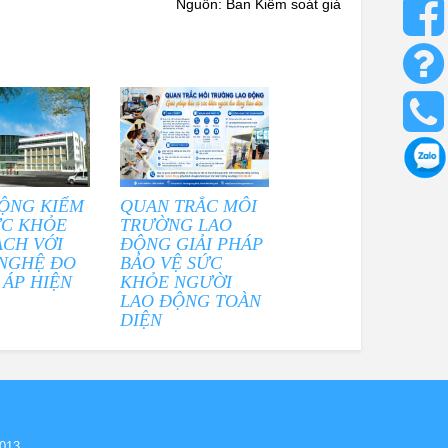
Nguồn: Ban Kiểm soát giá
ỘNG KIỂM
QUAN TRẮC MÔI
ỨC KHỎE
TRƯỜNG LAO
ẠCH VỚI
ĐỘNG GIẢI PHÁP
NGHỆ ĐO
BẢO VỆ SỨC
 ÁP HIỆN
KHỎE NGƯỜI
LAO ĐỘNG TOÀN
DIỆN
,013