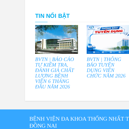
TIN NỔI BẬT
BVTN | BÁO CÁO
BVTN | THÔNG
TỰ KIỂM TRA,
BÁO TUYỂN
ĐÁNH GIÁ CHẤT
DỤNG VIÊN
LƯỢNG BỆNH
CHỨC NĂM 2026
VIỆN 6 THÁNG
ĐẦU NĂM 2026
BỆNH VIỆN ĐA KHOA THỐNG NHẤT 
ĐỒNG NAI