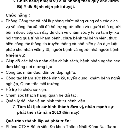
Chức năng nhiệm vụ của phòng theo quy chế được
Bộ Y tế/ Bệnh viện phê duyệt:
Chức năng :
Phòng Công tác xã hội là phòng chức năng cung cấp các dịch
vụ về công tác xã hội để hỗ trợ người bệnh và người nhà người
bệnh được tiếp cận đầy đủ dịch vụ chăm sóc y tế và tâm lý- xã
hội trong quá trình khám bệnh, chữa bệnh tại bệnh viện, thực
hiện công tác thông tin truyền thông và phổ biến giáo dục luật
pháp cho nhân viên y tế, người bệnh và người nhà người bệnh.
Nhiệm vụ:
Giúp đỡ các bệnh nhân diện chính sách, bệnh nhân nghèo neo
đơn không nơi nương tựa.
Công tác nhân đạo, đền ơn đáp nghĩa.
Công tác khám sức khoẻ định kỳ, tuyển dụng, khám bệnh nghề
nghiệp, Quan trắc môi trường.
Hỗ trợ tổ chức sự kiện.
Chăm sóc khách hàng, quan hệ đối tác.
Quản lý đội bảo vệ an ninh trật tự bệnh viện.
Tóm tắt lịch sử hình thành đơn vị, nhấn mạnh sự
phát triển từ năm 2013 đến nay:
Quá trình thành lập và phát triển:
Phòng CTXH Bệnh viện Đa khoa Thống Nhất Đồng Nai được