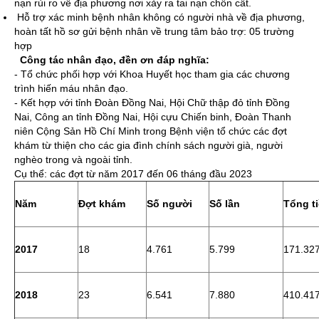
nạn rủi ro về địa phương nơi xảy ra tai nạn chôn cất.
Hỗ trợ xác minh bệnh nhân không có người nhà về địa phương,
hoàn tất hồ sơ gửi bệnh nhân về trung tâm bảo trợ: 05 trường
hợp
Công tác nhân đạo, đền ơn đáp nghĩa:
- Tổ chức phối hợp với Khoa Huyết học tham gia các chương
trình hiến máu nhân đạo.
- Kết hợp với tỉnh Đoàn Đồng Nai, Hội Chữ thập đỏ tỉnh Đồng
Nai, Công an tỉnh Đồng Nai, Hội cựu Chiến binh, Đoàn Thanh
niên Cộng Sản Hồ Chí Minh trong Bệnh viện tổ chức các đợt
khám từ thiện cho các gia đình chính sách người già, người
nghèo trong và ngoài tỉnh.
Cụ thể: các đợt từ năm 2017 đến 06 tháng đầu 2023
Năm
Đợt khám
Số người
Số lần
Tổng t
2017
18
4.761
5.799
171.32
2018
23
6.541
7.880
410.41