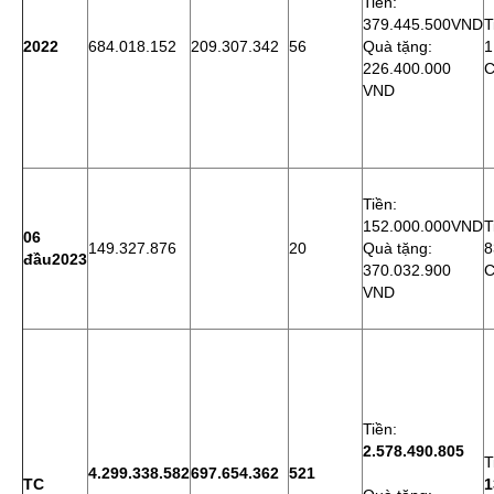
Tiền:
379.445.500VND
T
2022
684.018.152
209.307.342
56
Quà tặng:
1
226.400.000
C
VND
Tiền:
152.000.000VND
T
06
149.327.876
20
Quà tặng:
8
đầu2023
370.032.900
C
VND
Tiền:
2.578.490.805
T
4.299.338.582
697.654.362
521
TC
1