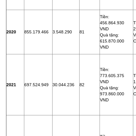
Tiền:
456.864.930
T
VND
2
2020
855.179.466
3.548.290
81
Quà tặng:
615.870.000
C
VND
Tiền:
773.605.375
T
VND
1
2021
697.524.949
30.044.236
82
Quà tặng:
973.860.000
C
VND