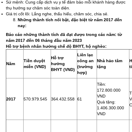
Sứ mệnh: Cung cấp dịch vụ y tế đảm bảo mỗi khánh hàng được
thụ hưởng sự chăm sóc toàn diện.
Giá trị cốt lõi: Lắng nghe, thấu hiểu, chăm sóc, chia sẻ.
Những thành tích nổi bật, đặc biệt từ năm 2017 đến
nay:
Báo cáo những thành tích đã đạt được trong các năm: từ
năm 2017 đến 06 tháng đầu năm 2023
Hỗ trợ bệnh nhân hưởng chế độ BHYT, hộ nghèo:
Liên lạc
Hỗ trợ
Tiền duyệt
công an
Nhà hảo tâm
H
Năm
hưởng
miễn (VND)
(trường
tặng
t
BHYT (VND)
hợp)
Tiền:
172.800.000
T
VND
2017
570.979.545
364.432.558
61
Quà tặng:
C
1.406.300.000
VND