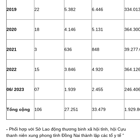
2019
22
5.382
6.446
334.01
2020
18
4.146
5.131
364.30
2021
3
636
848
39.277
2022
15
3.846
4.920
364.12
06/ 2023
07
1.939
2.455
246.40
Tổng cộng
106
27.251
33.479
1.929.8
-
Phối hợp với Sở Lao động thương binh xã hội tỉnh, hội Cựu
thanh niên xung phong tỉnh Đồng Nai thành lập các tổ y tế “