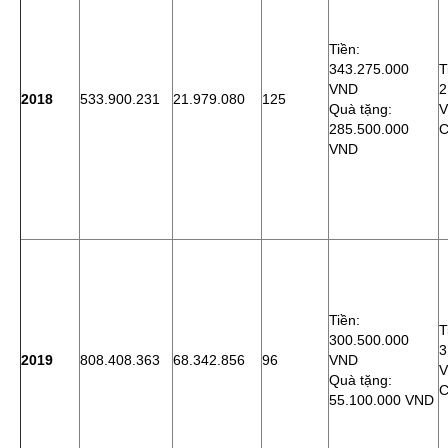
Tiền:
343.275.000
T
VND
2
2018
533.900.231
21.979.080
125
Quà tặng:
285.500.000
C
VND
Tiền:
T
300.500.000
3
2019
808.408.363
68.342.856
96
VND
Quà tặng:
C
55.100.000 VND