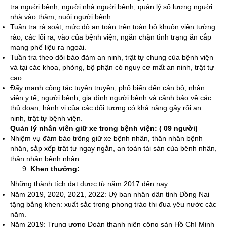
tra người bệnh, người nhà người bệnh; quản lý số lượng người
nhà vào thăm, nuôi người bệnh.
Tuần tra rà soát, mức độ an toàn trên toàn bộ khuôn viên tường
rào, các lối ra, vào của bệnh viện, ngăn chặn tình trạng ăn cắp
mang phế liệu ra ngoài.
Tuần tra theo dõi bảo đảm an ninh, trật tự chung của bệnh viện
và tại các khoa, phòng, bộ phận có nguy cơ mất an ninh, trật tự
cao.
Đẩy mạnh công tác tuyên truyền, phổ biến đến cán bộ, nhân
viên y tế, người bệnh, gia đình người bệnh và cảnh báo về các
thủ đoạn, hành vi của các đối tượng có khả năng gây rối an
ninh, trật tự bệnh viện.
Quản lý nhân viên giữ xe trong bệnh viện: ( 09 người)
Nhiệm vụ đảm bảo trông giữ xe bệnh nhân, thân nhân bệnh
nhân, sắp xếp trật tự ngay ngắn, an toàn tài sản của bệnh nhân,
thân nhân bệnh nhân.
Khen thưởng:
Những thành tích đạt được từ năm 2017 đến nay:
Năm 2019, 2020, 2021, 2022: Uỷ ban nhân dân tỉnh Đồng Nai
tặng bằng khen: xuất sắc trong phong trào thi đua yêu nước các
năm.
Năm 2019: Trung ương Đoàn thanh niên cộng sản Hồ Chí Minh