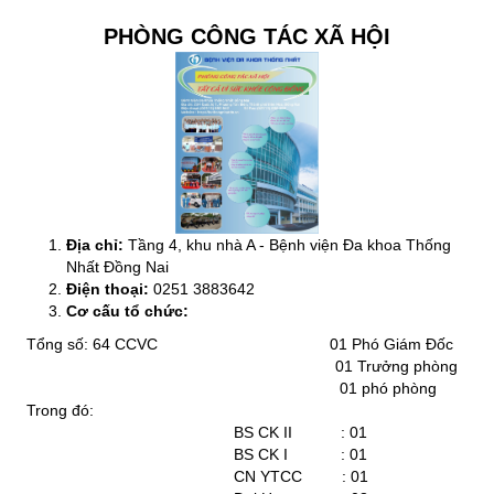
PHÒNG CÔNG TÁC XÃ HỘI
Địa chỉ:
Tầng 4, khu nhà A - Bệnh viện Đa khoa Thống
Nhất Đồng Nai
Điện thoại:
0251 3883642
Cơ cấu tổ chức:
Tổng số: 64 CCVC 01 Phó Giám Đốc
01 Trưởng phòng
01 phó phòng
Trong đó:
BS CK II : 01
BS CK I : 01
CN YTCC : 01