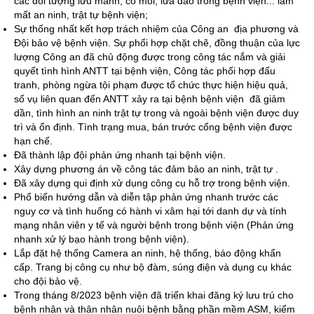
các đối tượng lưu manh, cò mồi, lừa đảo trong bệnh viện... làm
mất an ninh, trật tự bệnh viện;
Sự thống nhất kết hợp trách nhiệm của Công an địa phương và
Đội bảo vệ bệnh viện. Sự phối hợp chặt chẽ, đồng thuận của lực
lượng Công an đã chủ động được trong công tác nắm và giải
quyết tình hình ANTT tại bệnh viện, Công tác phối hợp đấu
tranh, phòng ngừa tội phạm được tổ chức thực hiện hiệu quả,
số vụ liên quan đến ANTT xảy ra tại bệnh bệnh viện đã giảm
dần, tình hình an ninh trật tự trong và ngoài bệnh viện được duy
trì và ổn định. Tình trạng mua, bán trước cổng bệnh viện được
hạn chế.
Đã thành lập đội phản ứng nhanh tại bệnh viện.
Xây dựng phương án về công tác đảm bảo an ninh, trật tự .
Đã xây dựng qui định xử dụng công cụ hỗ trợ trong bệnh viện.
Phổ biến hướng dẫn và diễn tập phản ứng nhanh trước các
nguy cơ và tình huống có hành vi xâm hại tới danh dự và tính
mạng nhân viên y tế và người bệnh trong bệnh viện (Phản ứng
nhanh xử lý bạo hành trong bệnh viện).
Lắp đặt hệ thống Camera an ninh, hệ thống, báo động khẩn
cấp. Trang bị công cụ như bộ đàm, súng điện và dụng cụ khác
cho đội bảo vệ.
Trong tháng 8/2023 bệnh viện đã triển khai đăng ký lưu trú cho
bệnh nhân và thân nhân nuôi bệnh bằng phần mềm ASM, kiểm