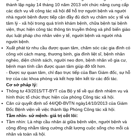
thành lập ngày 14 tháng 10 năm 2013 với chức năng cung cấp
các dịch vụ về công tác xã hội để hỗ trợ người bệnh và người
nhà người bệnh được tiếp cận đầy đủ dịch vụ chăm sóc y tế và
tâm lý - xã hội trong quá trình khám bệnh, chữa bệnh tại bệnh
viện, thực hiện công tác thông tin truyền thông và phổ biến giáo
dục luật pháp cho nhân viên y tế, người bệnh và người nhà
người bệnh.
Xuất phát từ nhu cầu được quan tâm, chăm sóc các gia đình có
công với cách mạng, thương binh, gia đình liệt sĩ, bệnh nhân
nghèo, diện chính sách, người neo đơn, bệnh nhân vô gia cư,
bệnh mạn tính cần được quan tâm giúp đỡ tốt hơn.
- Được sự quan tâm, chỉ đạo trực tiếp của Ban Giám đốc, sự hỗ
trợ của các khoa phòng và kết hợp liên kết từ các đối tác.
Cơ sở pháp lý:
Thông tư 43/2015/TT-BYT của Bộ y tế về qui định nhiệm vụ và
hình thức tổ chức thực hiện của phòng Công tác xã hội.
Căn cứ quyết định số 44/QĐ-BVTN ngày14/10/2013 của Giám
Đốc Bệnh viện về việc thành lập Phòng Công tác xã hội.
Tầm nhìn- sứ mệnh- giá trị cốt lõi:
Tầm nhìn: Là nhịp cầu nhân ái giữa bệnh viện, người bệnh và
cộng đồng nhằm tăng cường chất lượng cuộc sống cho mỗi cá
nhân và toàn xã hội.