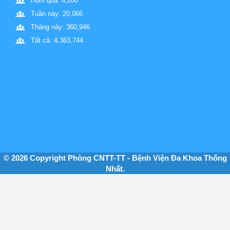
Hôm qua: 4,260
Tuần này: 20,066
Tháng này: 360,946
Tất cả: 4,363,744
© 2026 Copyright Phòng CNTT-TT - Bệnh Viện Đa Khoa Thống
Nhất.