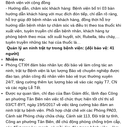
Bệnh viện với cộng đồng
- Hướng dẫn, chăm sóc khách hàng: Bệnh viện bố trí 03 bàn
hướng dẫn khách hàng với mục đích đón tiếp, chỉ dẫn rõ ràng,
hỗ trợ giúp đỡ bệnh nhân và khách hàng, đồng thời hỗ trợ
hướng dẫn bệnh nhân tự chăm sóc và điều trị theo toa thuốc khi
xuất viện, tuyên truyền chỉ dẫn bệnh nhân, khách hàng tự
phòng bệnh theo mùa: sốt xuất huyết, sởi, Rubella, tiêu chảy,…
tuyên truyền những tác hại của thuốc lá…
Quản lý an ninh trật tự trong bệnh viện: (đội bảo vệ: 41
người)
Nhiệm vụ:
Phòng CTXH đảm bảo nhân lực đội bảo vệ làm công tác an
ninh, trật tự Bệnh viện là lực lượng Bảo vệ chuyên nghiệp được
đào tạo, phân công đủ nhân viên bảo vệ trực thường xuyên
24/7, tăng cường thêm lực lượng bảo vệ vào các ngày T7, CN
và các ngày Lễ Tết.
Được sự quan tâm, chỉ đạo của Ban Giám đốc, lãnh đạo Công
an phường Tân Biên nên việc tổ chức thực hiện tốt chỉ thị số
03/CT-BYT, ngày 19/5/2017 về việc tăng cường bảo đảm an
ninh trật tự bệnh viện. Phối hợp chặt chẽ với các Phòng PA03,
Cảnh sát Phòng cháy chữa cháy, Cảnh sát 113, Đội trật tự tỉnh,
Công an phường Tân Biên, để chủ động phòng chống trộm cắp,