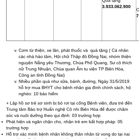
Quà tặng:
3.933.062.900
C
7
Cơm từ thiện, xe lăn, phát thuốc và quà tặng ( Cá nhân
các nhà hảo tâm, Hội chữ Thập đỏ Đồng Nai, nhóm thiện
nguyện Nắng yêu Thương, Chùa Phổ Quang, Sư cô thích
nữ Trung Nhuận, Chùa quan Âm tu viện TP Biên Hòa,
Công an tỉnh Đồng Nai)
Nhiều phần quà như sữa, bánh, đường, Ngày 31/5/2019
hỗ trợ mua BHYT cho bệnh nhân gia đình chính sách, hộ
nghèo: 10 bảo hiểm
+ Lập hồ sơ trẻ sơ sinh bị bỏ rơi tại cổng Bệnh viện, đưa trẻ đến
Trung tâm Bảo trợ Huấn nghệ Cô nhi Biên Hòa để được chăm
sóc và nuôi dưỡng theo qui định: 03 trường hợp
Phát hiện và ngăn chặn cho, nhận trẻ em bất hợp pháp: 05
trường hợp
Hỗ trợ xác minh bệnh nhân không thân nhân tử vong do tại nai