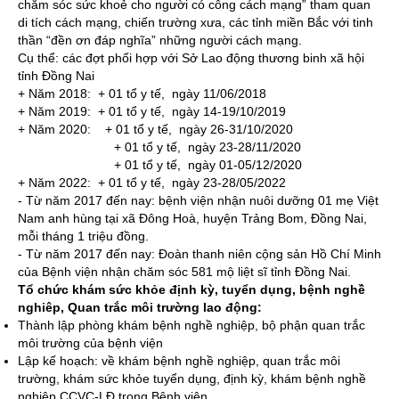
chăm sóc sức khoẻ cho người có công cách mạng” tham quan
di tích cách mạng, chiến trường xưa, các tỉnh miền Bắc với tinh
thần “đền ơn đáp nghĩa” những người cách mạng.
Cụ thể: các đợt phối hợp với Sở Lao động thương binh xã hội
tỉnh Đồng Nai
+ Năm 2018: + 01 tổ y tế, ngày 11/06/2018
+ Năm 2019: + 01 tổ y tế, ngày 14-19/10/2019
+ Năm 2020: + 01 tổ y tế, ngày 26-31/10/2020
+ 01 tổ y tế, ngày 23-28/11/2020
+ 01 tổ y tế, ngày 01-05/12/2020
+ Năm 2022: + 01 tổ y tế, ngày 23-28/05/2022
- Từ năm 2017 đến nay: bệnh viện nhận nuôi dưỡng 01 mẹ Việt
Nam anh hùng tại xã Đông Hoà, huyện Trảng Bom, Đồng Nai,
mỗi tháng 1 triệu đồng.
- Từ năm 2017 đến nay: Đoàn thanh niên cộng sản Hồ Chí Minh
của Bệnh viện nhận chăm sóc 581 mộ liệt sĩ tỉnh Đồng Nai.
Tổ chức khám sức khỏe định kỳ, tuyển dụng, bệnh nghề
nghiêp, Quan trắc môi trường lao động:
Thành lập phòng khám bệnh nghề nghiệp, bộ phận quan trắc
môi trường của bệnh viện
Lập kế hoạch: về khám bệnh nghề nghiệp, quan trắc môi
trường, khám sức khỏe tuyển dụng, định kỳ, khám bệnh nghề
nghiệp CCVC-LĐ trong Bệnh viện.