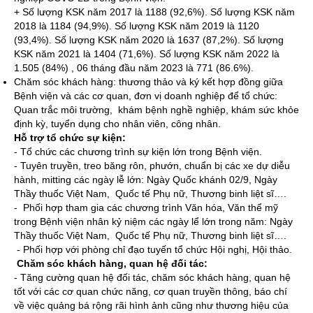
+ Số lượng KSK năm 2017 là 1188 (92,6%). Số lượng KSK năm
2018 là 1184 (94,9%). Số lượng KSK năm 2019 là 1120
(93,4%). Số lượng KSK năm 2020 là 1637 (87,2%). Số lượng
KSK năm 2021 là 1404 (71,6%). Số lượng KSK năm 2022 là
1.505 (84%) , 06 tháng đầu năm 2023 là 771 (86.6%).
Chăm sóc khách hàng: thương thảo và ký kết hợp đồng giữa
Bệnh viện và các cơ quan, đơn vị doanh nghiệp để tổ chức:
Quan trắc môi trường, khám bệnh nghề nghiệp, khám sức khỏe
định kỳ, tuyển dụng cho nhân viên, công nhân.
Hỗ trợ tổ chức sự kiện:
- Tổ chức các chương trình sự kiện lớn trong Bệnh viện.
- Tuyên truyền, treo băng rôn, phướn, chuẩn bị các xe dự diễu
hành, mitting các ngày lễ lớn: Ngày Quốc khánh 02/9, Ngày
Thầy thuốc Việt Nam, Quốc tế Phụ nữ, Thương binh liệt sĩ….
- Phối hợp tham gia các chương trình Văn hóa, Văn thể mỹ
trong Bệnh viện nhân kỷ niệm các ngày lể lớn trong năm: Ngày
Thầy thuốc Việt Nam, Quốc tế Phụ nữ, Thương binh liệt sĩ….
- Phối hợp với phòng chỉ đạo tuyến tổ chức Hội nghị, Hội thảo.
Chăm sóc khách hàng, quan hệ đối tác:
- Tăng cường quan hệ đối tác, chăm sóc khách hàng, quan hệ
tốt với các cơ quan chức năng, cơ quan truyền thông, báo chí
về việc quảng bá rộng rãi hình ảnh cũng như thương hiệu của