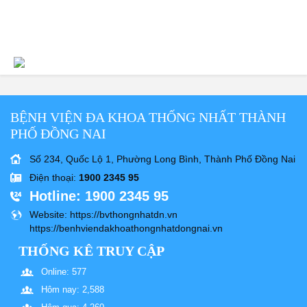
BỆNH VIỆN ĐA KHOA THỐNG NHẤT THÀNH
PHỐ ĐỒNG NAI
Số 234, Quốc Lộ 1, Phường Long Bình, Thành Phố Đồng Nai
Điện thoại
:
1900 2345 95
Hotline
: 1900 2345 95
Website
: https://bvthongnhatdn.vn
https://benhviendakhoathongnhatdongnai.vn
THỐNG KÊ TRUY CẬP
Online: 577
Hôm nay: 2,588