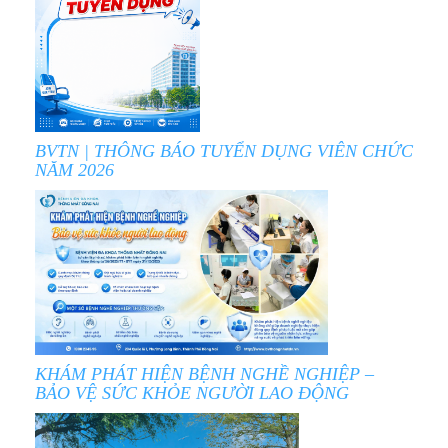
BVTN | THÔNG BÁO TUYỂN DỤNG VIÊN CHỨC
NĂM 2026
KHÁM PHÁT HIỆN BỆNH NGHỀ NGHIỆP –
BẢO VỆ SỨC KHỎE NGƯỜI LAO ĐỘNG