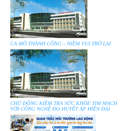
CA MỔ THÀNH CÔNG – NIỀM VUI TRỞ LẠI
CHỦ ĐỘNG KIỂM TRA SỨC KHỎE TIM MẠCH
VỚI CÔNG NGHỆ ĐO HUYẾT ÁP HIỆN ĐẠI