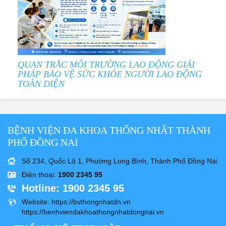
QUAN TRẮC MÔI TRƯỜNG LAO ĐỘNG GIẢI
PHÁP BẢO VỆ SỨC KHỎE NGƯỜI LAO ĐỘNG
TOÀN DIỆN
BỆNH VIỆN ĐA KHOA THỐNG NHẤT THÀNH
PHỐ ĐỒNG NAI
Số 234, Quốc Lộ 1, Phường Long Bình, Thành Phố Đồng Nai
Điện thoại
:
1900 2345 95
Hotline
: 1900 2345 95
Website
: https://bvthongnhatdn.vn
https://benhviendakhoathongnhatdongnai.vn