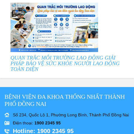
QUAN TRẮC MÔI TRƯỜNG LAO ĐỘNG GIẢI
PHÁP BẢO VỆ SỨC KHỎE NGƯỜI LAO ĐỘNG
TOÀN DIỆN
BỆNH VIỆN ĐA KHOA THỐNG NHẤT THÀNH
PHỐ ĐỒNG NAI
Số 234, Quốc Lộ 1, Phường Long Bình, Thành Phố Đồng Nai
Điện thoại
:
1900 2345 95
Hotline
: 1900 2345 95