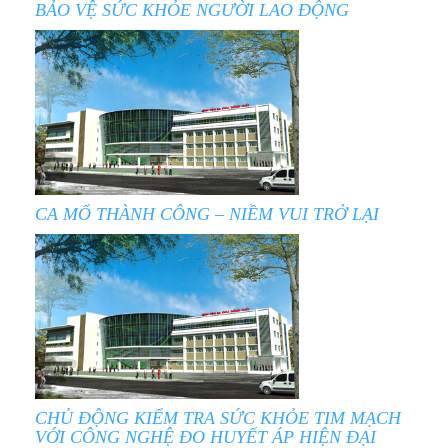
BẢO VỆ SỨC KHỎE NGƯỜI LAO ĐỘNG
CA MỔ THÀNH CÔNG – NIỀM VUI TRỞ LẠI
CHỦ ĐỘNG KIỂM TRA SỨC KHỎE TIM MẠCH
VỚI CÔNG NGHỆ ĐO HUYẾT ÁP HIỆN ĐẠI