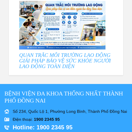
QUAN TRẮC MÔI TRƯỜNG LAO ĐỘNG
GIẢI PHÁP BẢO VỆ SỨC KHỎE NGƯỜI
LAO ĐỘNG TOÀN DIỆN
BỆNH VIỆN ĐA KHOA THỐNG NHẤT THÀNH
PHỐ ĐỒNG NAI
Số 234, Quốc Lộ 1, Phường Long Bình, Thành Phố Đồng Nai
Điện thoại
:
1900 2345 95
Hotline
: 1900 2345 95