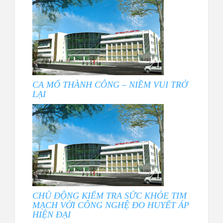
CA MỔ THÀNH CÔNG – NIỀM VUI TRỞ
LẠI
CHỦ ĐỘNG KIỂM TRA SỨC KHỎE TIM
MẠCH VỚI CÔNG NGHỆ ĐO HUYẾT ÁP
HIỆN ĐẠI