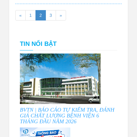
«
1
2
3
»
TIN NỔI BẬT
BVTN | BÁO CÁO TỰ KIỂM TRA, ĐÁNH
GIÁ CHẤT LƯỢNG BỆNH VIỆN 6
THÁNG ĐẦU NĂM 2026