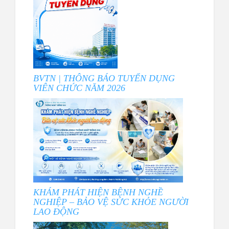
BVTN | THÔNG BÁO TUYỂN DỤNG
VIÊN CHỨC NĂM 2026
KHÁM PHÁT HIỆN BỆNH NGHỀ
NGHIỆP – BẢO VỆ SỨC KHỎE NGƯỜI
LAO ĐỘNG