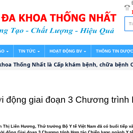
ÁO
TIN TỨC
HOẠT ĐỘNG BV
THÔNG TIN DƯỢ
 Thống Nhất là Cấp khám bệnh, chữa bệnh CHUYÊ
i động giai đoạn 3 Chương trình
ễn Thị Liên Hương, Thứ trưởng Bộ Y tế Việt Nam đã có buổi tiếp v
i động Giai đoạn 3 Chương trình Hợp tác Chiến lược ngành Y tế