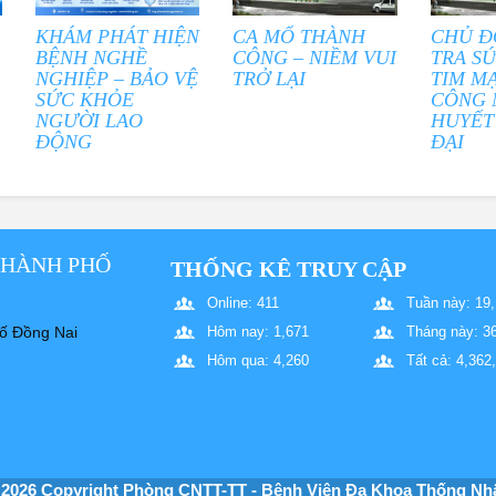
KHÁM PHÁT HIỆN
CA MỔ THÀNH
CHỦ Đ
BỆNH NGHỀ
CÔNG – NIỀM VUI
TRA S
NGHIỆP – BẢO VỆ
TRỞ LẠI
TIM M
SỨC KHỎE
CÔNG 
NGƯỜI LAO
HUYẾT
ĐỘNG
ĐẠI
THÀNH PHỐ
THỐNG KÊ TRUY CẬP
Online: 411
Tuần này: 19
ố Đồng Nai
Hôm nay: 1,671
Tháng này: 3
Hôm qua: 4,260
Tất cả: 4,362
 2026 Copyright Phòng CNTT-TT - Bệnh Viện Đa Khoa Thống Nhấ