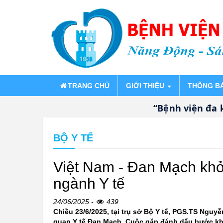
TRANG CHỦ
GIỚI THIỆU
THÔNG B
“Bệnh viện đa khoa
BỘ Y TẾ
Việt Nam - Đan Mạch khở
ngành Y tế
24/06/2025 -
439
Chiều 23/6/2025, tại trụ sở Bộ Y tế, PGS.TS Nguy
quan Y tế Đan Mạch. Cuộc gặp đánh dấu bước khở