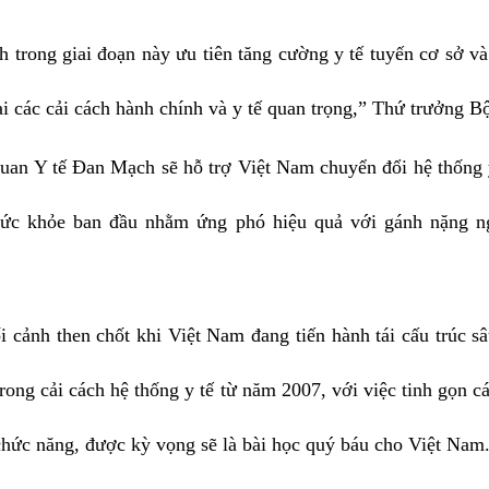
rong giai đoạn này ưu tiên tăng cường y tế tuyến cơ sở và 
i các cải cách hành chính và y tế quan trọng,” Thứ trưởng B
uan Y tế Đan Mạch sẽ hỗ trợ Việt Nam chuyển đổi hệ thống y
 sức khỏe ban đầu nhằm ứng phó hiệu quả với gánh nặng n
i cảnh then chốt khi Việt Nam đang tiến hành tái cấu trúc 
rong cải cách hệ thống y tế từ năm 2007, với việc tinh gọn c
hức năng, được kỳ vọng sẽ là bài học quý báu cho Việt Nam