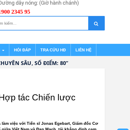
Đường dây nóng: (Giờ hành chánh)
1900 2345 95
C
HỎI ĐÁP
TRA CỨU HĐ
LIÊN HỆ
N SÂU, SỐ ĐIỂM: 80”
 Hợp tác Chiến lược
à làm việc với Tiến sĩ Jonas Egebart, Giám đốc Cơ
 giữa Việt Nam và Đan Mạch, tái khẳng định cam