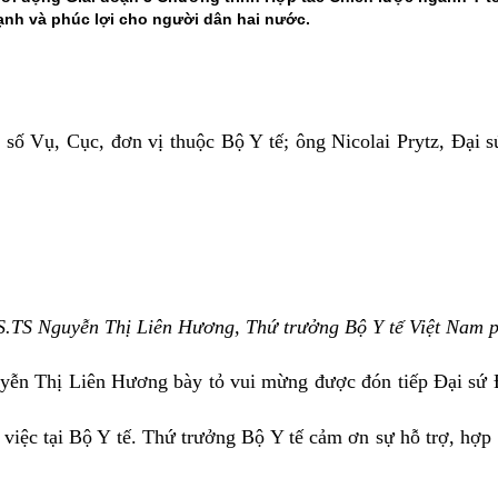
ạnh và phúc lợi cho người dân hai nước.
 số Vụ, Cục, đơn vị thuộc Bộ Y tế; ông Nicolai Prytz, Đại 
.TS Nguyễn Thị Liên Hương, Thứ trưởng Bộ Y tế Việt Nam p
guyễn Thị Liên Hương bày tỏ vui mừng được đón tiếp Đại s
việc tại Bộ Y tế. Thứ trưởng Bộ Y tế cảm ơn sự hỗ trợ, hợp