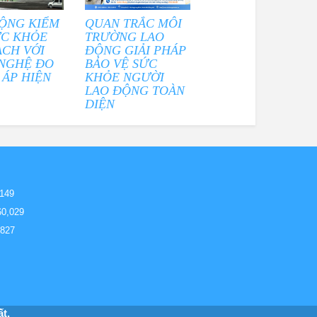
ỘNG KIỂM
QUAN TRẮC MÔI
ỨC KHỎE
TRƯỜNG LAO
ẠCH VỚI
ĐỘNG GIẢI PHÁP
NGHỆ ĐO
BẢO VỆ SỨC
 ÁP HIỆN
KHỎE NGƯỜI
LAO ĐỘNG TOÀN
DIỆN
,149
60,029
,827
t.