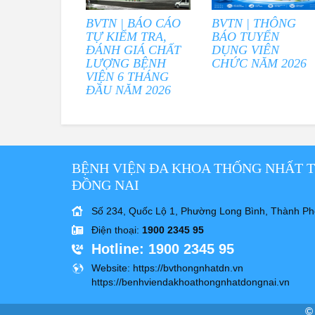
BVTN | BÁO CÁO
BVTN | THÔNG
TỰ KIỂM TRA,
BÁO TUYỂN
ĐÁNH GIÁ CHẤT
DỤNG VIÊN
LƯỢNG BỆNH
CHỨC NĂM 2026
VIỆN 6 THÁNG
ĐẦU NĂM 2026
BỆNH VIỆN ĐA KHOA THỐNG NHẤT 
ĐỒNG NAI
Số 234, Quốc Lộ 1, Phường Long Bình, Thành Ph
Điện thoại
:
1900 2345 95
Hotline
: 1900 2345 95
Website
: https://bvthongnhatdn.vn
https://benhviendakhoathongnhatdongnai.vn
©