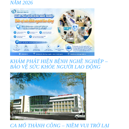
NĂM 2026
KHÁM PHÁT HIỆN BỆNH NGHỀ NGHIỆP –
BẢO VỆ SỨC KHỎE NGƯỜI LAO ĐỘNG
CA MỔ THÀNH CÔNG – NIỀM VUI TRỞ LẠI