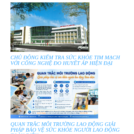
CHỦ ĐỘNG KIỂM TRA SỨC KHỎE TIM MẠCH
VỚI CÔNG NGHỆ ĐO HUYẾT ÁP HIỆN ĐẠI
QUAN TRẮC MÔI TRƯỜNG LAO ĐỘNG GIẢI
PHÁP BẢO VỆ SỨC KHỎE NGƯỜI LAO ĐỘNG