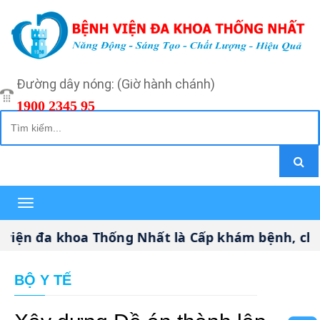
Đường dây nóng: (Giờ hành chánh)
1900 2345 95
Toggle
navigation
 đa khoa Thống Nhất là Cấp khám bệnh, chữa b
BỘ Y TẾ