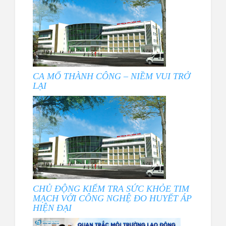
CA MỔ THÀNH CÔNG – NIỀM VUI TRỞ
LẠI
CHỦ ĐỘNG KIỂM TRA SỨC KHỎE TIM
MẠCH VỚI CÔNG NGHỆ ĐO HUYẾT ÁP
HIỆN ĐẠI