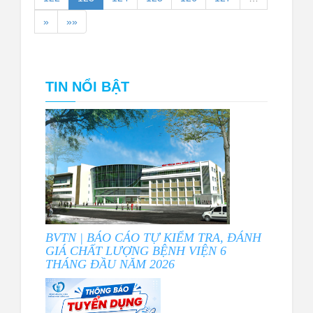
»
»»
TIN NỔI BẬT
BVTN | BÁO CÁO TỰ KIỂM TRA, ĐÁNH
GIÁ CHẤT LƯỢNG BỆNH VIỆN 6
THÁNG ĐẦU NĂM 2026