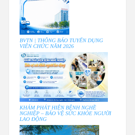
BVTN | THÔNG BÁO TUYỂN DỤNG
VIÊN CHỨC NĂM 2026
KHÁM PHÁT HIỆN BỆNH NGHỀ
NGHIỆP – BẢO VỆ SỨC KHỎE NGƯỜI
LAO ĐỘNG