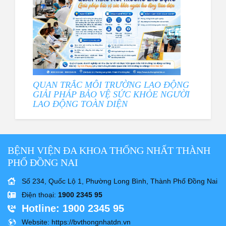
QUAN TRẮC MÔI TRƯỜNG LAO ĐỘNG
GIẢI PHÁP BẢO VỆ SỨC KHỎE NGƯỜI
LAO ĐỘNG TOÀN DIỆN
BỆNH VIỆN ĐA KHOA THỐNG NHẤT THÀNH
PHỐ ĐỒNG NAI
Số 234, Quốc Lộ 1, Phường Long Bình, Thành Phố Đồng Nai
Điện thoại
:
1900 2345 95
Hotline
: 1900 2345 95
Website
: https://bvthongnhatdn.vn