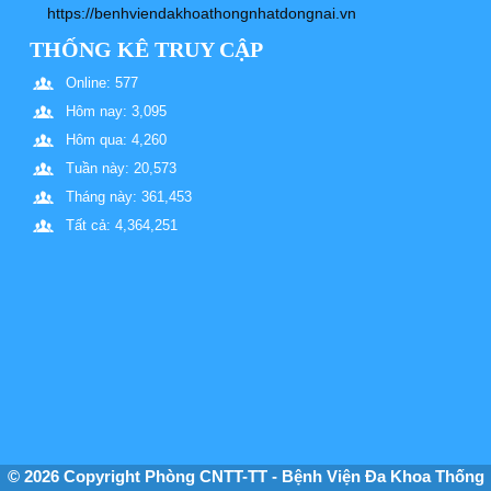
https://benhviendakhoathongnhatdongnai.vn
THỐNG KÊ TRUY CẬP
Online: 577
Hôm nay: 3,095
Hôm qua: 4,260
Tuần này: 20,573
Tháng này: 361,453
Tất cả: 4,364,251
© 2026 Copyright Phòng CNTT-TT - Bệnh Viện Đa Khoa Thống