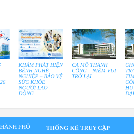
G
KHÁM PHÁT HIỆN
CA MỔ THÀNH
CH
BỆNH NGHỀ
CÔNG – NIỀM VUI
TR
NGHIỆP – BẢO VỆ
TRỞ LẠI
TI
26
SỨC KHỎE
CÔ
NGƯỜI LAO
HU
ĐỘNG
ĐẠ
THÀNH PHỐ
THỐNG KÊ TRUY CẬP