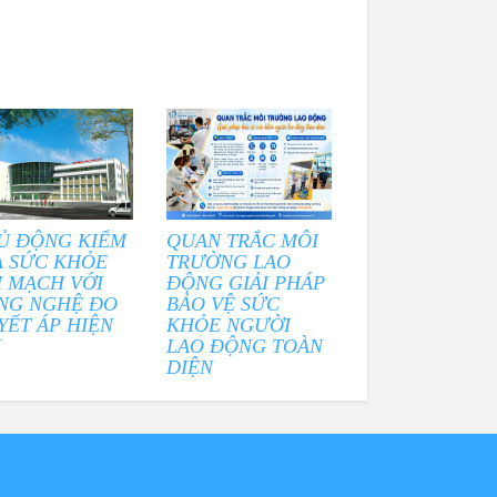
Ủ ĐỘNG KIỂM
QUAN TRẮC MÔI
A SỨC KHỎE
TRƯỜNG LAO
M MẠCH VỚI
ĐỘNG GIẢI PHÁP
NG NGHỆ ĐO
BẢO VỆ SỨC
YẾT ÁP HIỆN
KHỎE NGƯỜI
I
LAO ĐỘNG TOÀN
DIỆN