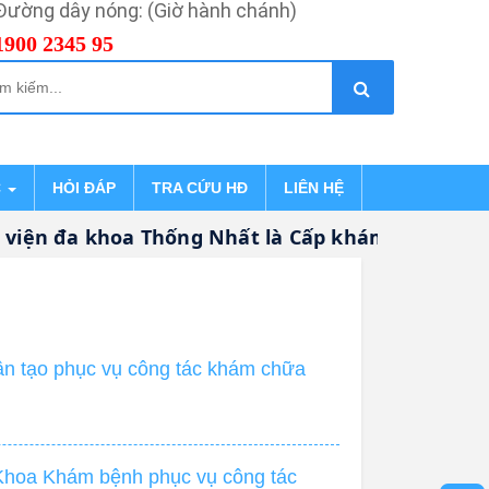
Đường dây nóng: (Giờ hành chánh)
1900 2345 95
C
HỎI ĐÁP
TRA CỨU HĐ
LIÊN HỆ
iện đa khoa Thống Nhất là Cấp khám bệnh, chữa
ân tạo phục vụ công tác khám chữa
 Khoa Khám bệnh phục vụ công tác