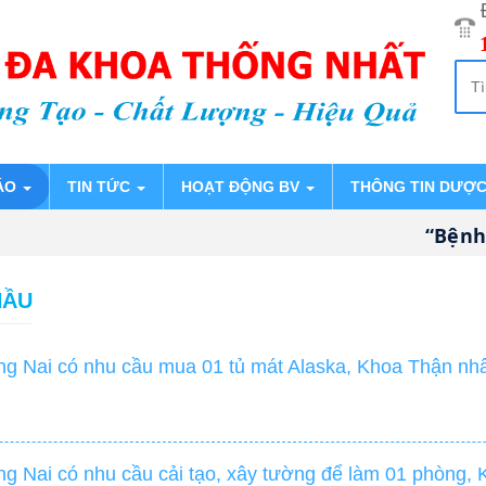
ÁO
TIN TỨC
HOẠT ĐỘNG BV
THÔNG TIN DƯỢ
“Bệnh v
HẦU
g Nai có nhu cầu mua 01 tủ mát Alaska, Khoa Thận nh
g Nai có nhu cầu cải tạo, xây tường để làm 01 phòng,