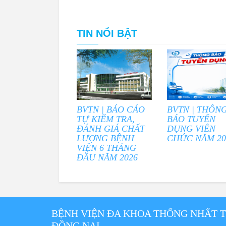
TIN NỔI BẬT
BVTN | BÁO CÁO
BVTN | THÔN
TỰ KIỂM TRA,
BÁO TUYỂN
ĐÁNH GIÁ CHẤT
DỤNG VIÊN
LƯỢNG BỆNH
CHỨC NĂM 20
VIỆN 6 THÁNG
ĐẦU NĂM 2026
BỆNH VIỆN ĐA KHOA THỐNG NHẤT 
ĐỒNG NAI