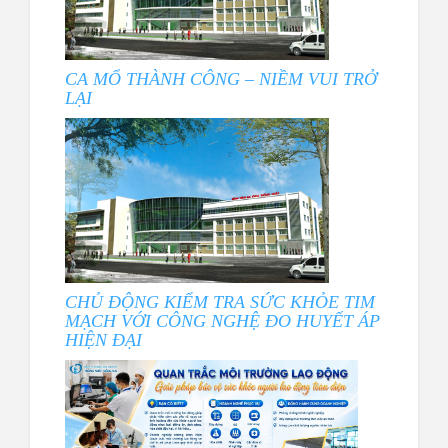
CA MỔ THÀNH CÔNG – NIỀM VUI TRỞ
LẠI
CHỦ ĐỘNG KIỂM TRA SỨC KHỎE TIM
MẠCH VỚI CÔNG NGHỆ ĐO HUYẾT ÁP
HIỆN ĐẠI