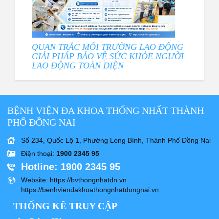
QUAN TRẮC MÔI TRƯỜNG LAO ĐỘNG
GIẢI PHÁP BẢO VỆ SỨC KHỎE NGƯỜI
LAO ĐỘNG TOÀN DIỆN
BỆNH VIỆN ĐA KHOA THỐNG NHẤT THÀNH
PHỐ ĐỒNG NAI
Số 234, Quốc Lộ 1, Phường Long Bình, Thành Phố Đồng Nai
Điện thoại
:
1900 2345 95
Hotline
: 1900 2345 95
Website
: https://bvthongnhatdn.vn
https://benhviendakhoathongnhatdongnai.vn
THỐNG KÊ TRUY CẬP