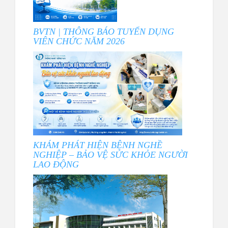
BVTN | THÔNG BÁO TUYỂN DỤNG
VIÊN CHỨC NĂM 2026
KHÁM PHÁT HIỆN BỆNH NGHỀ
NGHIỆP – BẢO VỆ SỨC KHỎE NGƯỜI
LAO ĐỘNG