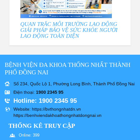
QUAN TRẮC MÔI TRƯỜNG LAO ĐỘNG
GIẢI PHÁP BẢO VỆ SỨC KHỎE NGƯỜI
LAO ĐỘNG TOÀN DIỆN
BỆNH VIỆN ĐA KHOA THỐNG NHẤT THÀNH
PHỐ ĐỒNG NAI
Số 234, Quốc Lộ 1, Phường Long Bình, Thành Phố Đồng Nai
Điện thoại
:
1900 2345 95
Hotline
: 1900 2345 95
Website
: https://bvthongnhatdn.vn
https://benhviendakhoathongnhatdongnai.vn
THỐNG KÊ TRUY CẬP
Online: 399