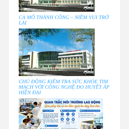
CA MỔ THÀNH CÔNG – NIỀM VUI TRỞ
LẠI
CHỦ ĐỘNG KIỂM TRA SỨC KHỎE TIM
MẠCH VỚI CÔNG NGHỆ ĐO HUYẾT ÁP
HIỆN ĐẠI