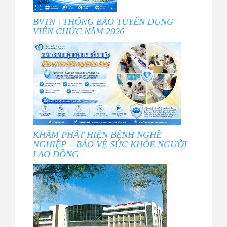
BVTN | THÔNG BÁO TUYỂN DỤNG
VIÊN CHỨC NĂM 2026
KHÁM PHÁT HIỆN BỆNH NGHỀ
NGHIỆP – BẢO VỆ SỨC KHỎE NGƯỜI
LAO ĐỘNG