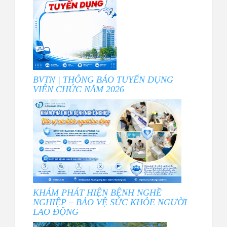
BVTN | THÔNG BÁO TUYỂN DỤNG
VIÊN CHỨC NĂM 2026
KHÁM PHÁT HIỆN BỆNH NGHỀ
NGHIỆP – BẢO VỆ SỨC KHỎE NGƯỜI
LAO ĐỘNG