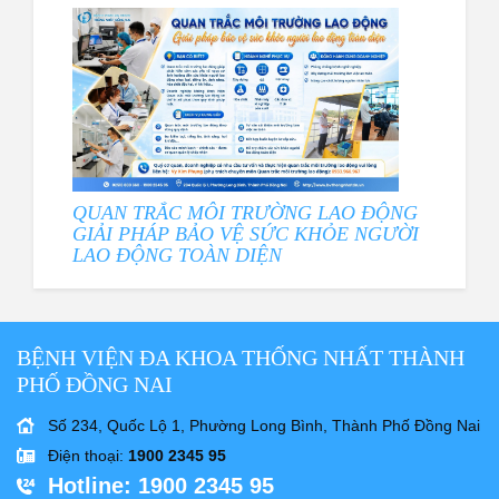
QUAN TRẮC MÔI TRƯỜNG LAO ĐỘNG
GIẢI PHÁP BẢO VỆ SỨC KHỎE NGƯỜI
LAO ĐỘNG TOÀN DIỆN
BỆNH VIỆN ĐA KHOA THỐNG NHẤT THÀNH
PHỐ ĐỒNG NAI
Số 234, Quốc Lộ 1, Phường Long Bình, Thành Phố Đồng Nai
Điện thoại
:
1900 2345 95
Hotline
: 1900 2345 95