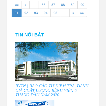
««
«
…
86
87
88
89
90
91
92
93
94
95
…
»
»»
TIN NỔI BẬT
BVTN | BÁO CÁO TỰ KIỂM TRA, ĐÁNH
GIÁ CHẤT LƯỢNG BỆNH VIỆN 6
THÁNG ĐẦU NĂM 2026