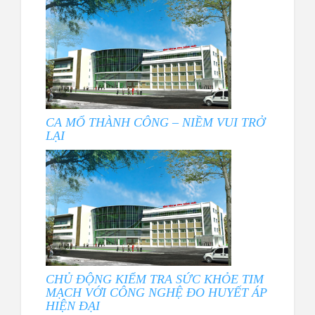
CA MỔ THÀNH CÔNG – NIỀM VUI TRỞ
LẠI
CHỦ ĐỘNG KIỂM TRA SỨC KHỎE TIM
MẠCH VỚI CÔNG NGHỆ ĐO HUYẾT ÁP
HIỆN ĐẠI