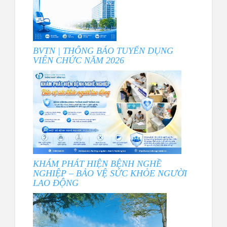
BVTN | THÔNG BÁO TUYỂN DỤNG
VIÊN CHỨC NĂM 2026
KHÁM PHÁT HIỆN BỆNH NGHỀ
NGHIỆP – BẢO VỆ SỨC KHỎE NGƯỜI
LAO ĐỘNG