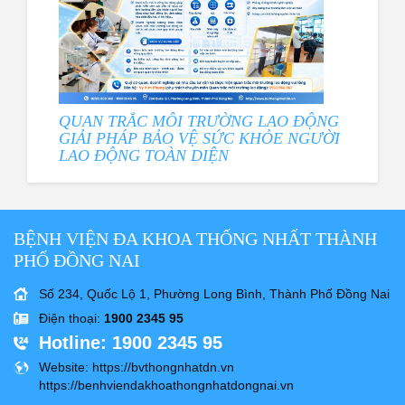
QUAN TRẮC MÔI TRƯỜNG LAO ĐỘNG
GIẢI PHÁP BẢO VỆ SỨC KHỎE NGƯỜI
LAO ĐỘNG TOÀN DIỆN
BỆNH VIỆN ĐA KHOA THỐNG NHẤT THÀNH
PHỐ ĐỒNG NAI
Số 234, Quốc Lộ 1, Phường Long Bình, Thành Phố Đồng Nai
Điện thoại
:
1900 2345 95
Hotline
: 1900 2345 95
Website
: https://bvthongnhatdn.vn
https://benhviendakhoathongnhatdongnai.vn