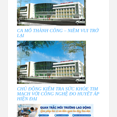
CA MỔ THÀNH CÔNG – NIỀM VUI TRỞ
LẠI
CHỦ ĐỘNG KIỂM TRA SỨC KHỎE TIM
MẠCH VỚI CÔNG NGHỆ ĐO HUYẾT ÁP
HIỆN ĐẠI